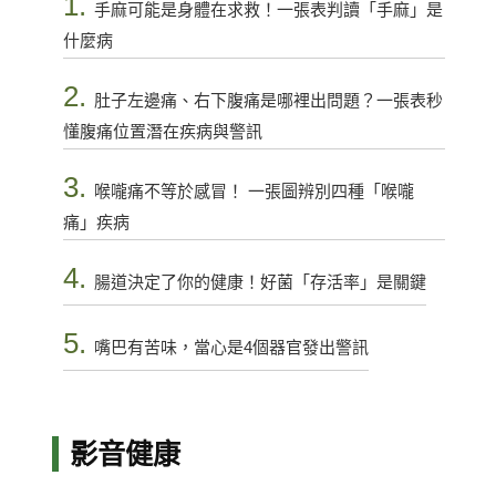
1.
手麻可能是身體在求救！一張表判讀「手麻」是
什麼病
2.
肚子左邊痛、右下腹痛是哪裡出問題？一張表秒
懂腹痛位置潛在疾病與警訊
3.
喉嚨痛不等於感冒！ 一張圖辨別四種「喉嚨
痛」疾病
4.
腸道決定了你的健康！好菌「存活率」是關鍵
5.
嘴巴有苦味，當心是4個器官發出警訊
影音健康