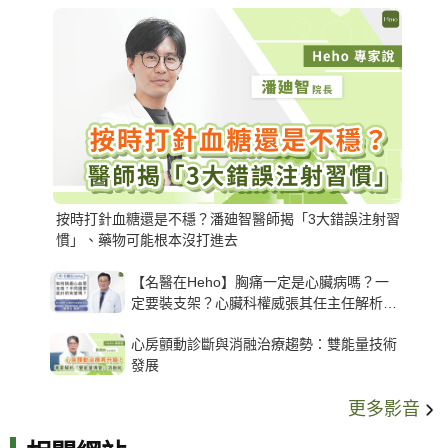
按時打針血糖還是不穩？潘廸智醫師揭「3大錯誤注射習
慣」、藥物可能根本沒打進去
【名醫在Heho】胸痛一定是心臟病嗎？一
定要裝支架？心臟科權威張其任主任解析支
架種類、風險與選擇關鍵
心房顫動診斷與消融治療趨勢：雙能量技術
發展
更多影音