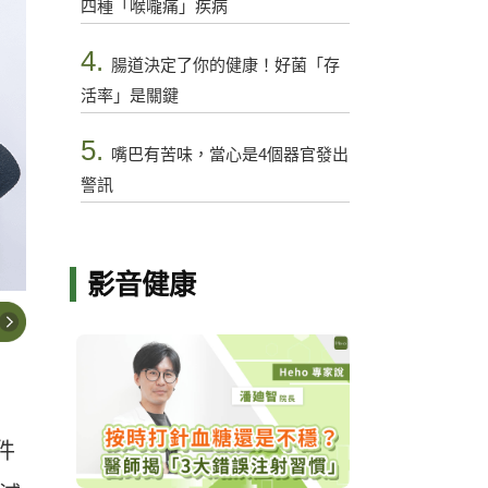
四種「喉嚨痛」疾病
4.
腸道決定了你的健康！好菌「存
活率」是關鍵
5.
嘴巴有苦味，當心是4個器官發出
警訊
影音健康
件