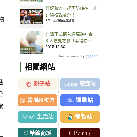
伴侶和妳一起預防HPV，才
有資格說愛妳！
物
PR・台灣癌症基金會
台灣正式邁入超高齡社會，
6 大現象揭露「老得快、準
備慢」的真實危機
2025-12-30
Recommended by
相關網站
進
親子站
癌症站
分
營養N次方
運動站
家
生活站
寵物站
希望商城