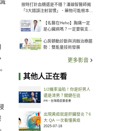
消滅
按時打針血糖還是不穩？潘廸智醫師揭
「3大錯誤注射習慣」、藥物可能根本沒
打進去
【名醫在Heho】胸痛一定
是心臟病嗎？一定要裝支
架？心臟科權威張其任主任
心房顫動診斷與消融治療趨
解析支架種類、風險與選擇
期
勢：雙能量技術發展
關鍵
，
更多影音
。
其他人正在看
1/2機率淪陷！你是好男人
還是渣男？關鍵在這
PR・台灣癌症基金會
侵
出現黃疸就是肝臟發炎？6
餐
大 QA 一次看懂黃疸
2025-07-18
。