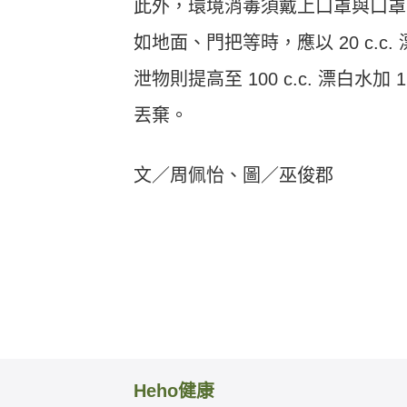
此外，環境消毒須戴上口罩與口罩
如地面、門把等時，應以 20 c.c.
泄物則提高至 100 c.c. 漂白水加
丟棄。
文／周佩怡、圖／巫俊郡
Heho健康