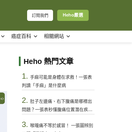
Heho嚴選
訂閱我們
癌症百科
相關網站
Heho 熱門文章
1.
手麻可能是身體在求救！一張表
判讀「手麻」是什麼病
2.
肚子左邊痛、右下腹痛是哪裡出
問題？一張表秒懂腹痛位置潛在疾病
與警訊
3.
喉嚨痛不等於感冒！ 一張圖辨別