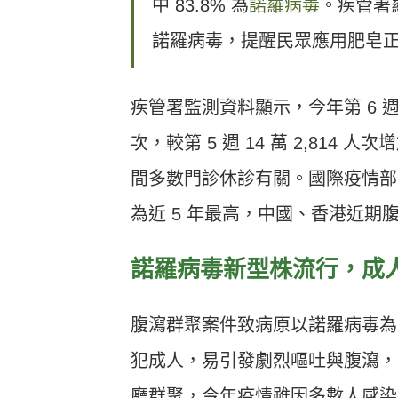
中 83.8% 為
諾羅病毒
。疾管署
諾羅病毒，提醒民眾應用肥皂
疾管署監測資料顯示，今年第 6 週（2 
次，較第 5 週 14 萬 2,814 人
間多數門診休診有關。國際疫情部
為近 5 年最高，中國、香港近
諾羅病毒新型株流行，成
腹瀉群聚案件致病原以諾羅病毒為
犯成人，易引發劇烈嘔吐與腹瀉，
廳群聚，今年疫情雖因多數人感染