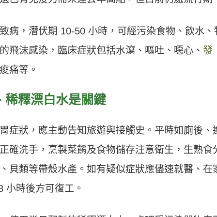
病，潛伏期 10-50 小時，可經污染食物、飲水、
的飛沫感染，臨床症狀包括水瀉、嘔吐、噁心、
發
痠痛等。
、稀釋漂白水是關鍵
胃症狀，應主動告知旅遊與接觸史。平時如廁後、
正確洗手，烹製菜餚及食物儲存注意衛生，生熟食
、貝類等帶殼水產。如有疑似症狀應儘速就醫、在
8 小時後方可復工。