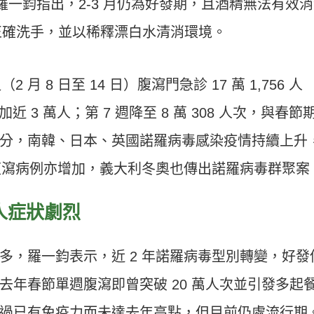
羅一鈞指出，2-3 月仍為好發期，且酒精無法有效
正確洗手，並以稀釋漂白水清消環境。
月 8 日至 14 日）腹瀉門急診 17 萬 1,756 人
次增加近 3 萬人；第 7 週降至 8 萬 308 人次，與春節
分，南韓、日本、英國諾羅病毒感染疫情持續上升
期腹瀉病例亦增加，義大利冬奧也傳出諾羅病毒群聚案
人症狀劇烈
多，羅一鈞表示，近 2 年諾羅病毒型別轉變，好發
去年春節單週腹瀉即曾突破 20 萬人次並引發多起
過已有免疫力而未達去年高點，但目前仍處流行期