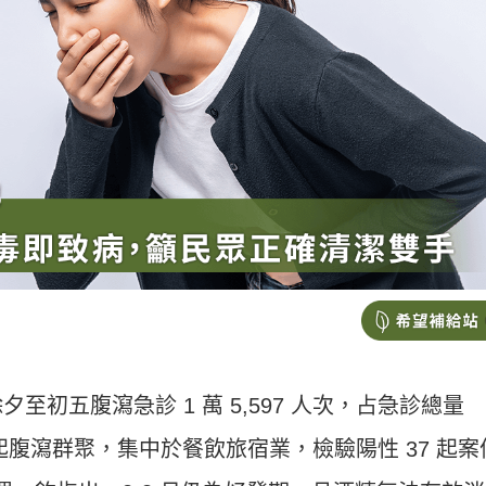
初五腹瀉急診 1 萬 5,597 人次，占急診總量
22 起腹瀉群聚，集中於餐飲旅宿業，檢驗陽性 37 起案