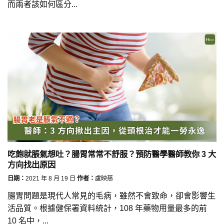
而兩者該如何區分...
吃飽就脹氣想吐？腸胃常常不舒服？預防醫學醫師教你 3 大
方向找出原因
日期：
2021 年 8 月 19 日
作者：
盧映慈
腸胃問題是現代人常見的毛病，雖然不會致命，卻會影響生
活品質。根據健保署資料統計，108 年藥物用量最多的前
10 名中，...