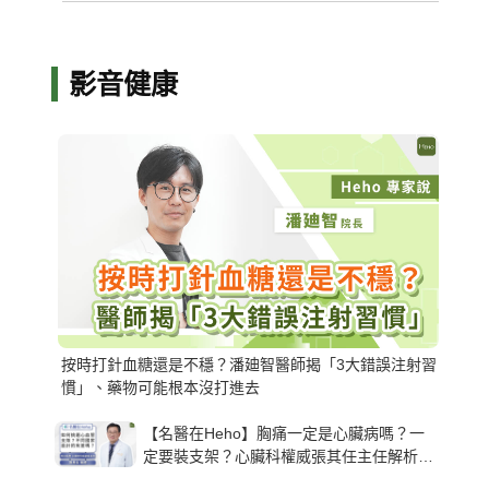
影音健康
按時打針血糖還是不穩？潘廸智醫師揭「3大錯誤注射習
慣」、藥物可能根本沒打進去
【名醫在Heho】胸痛一定是心臟病嗎？一
定要裝支架？心臟科權威張其任主任解析支
架種類、風險與選擇關鍵