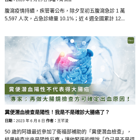
腹瀉疫情持續，疾管署公布，除夕至初五腹瀉急診 1 萬
5,597 人次，占急診總量 10.1%；近 4 週全國累計 12...
糞便潛血檢查是陽性！我是不是確診大腸癌了？
日期：
2023 年 6 月 8 日
作者：
王芊淩
50 歲的阿雄最近參加了衛福部補助的「糞便潛血檢查」，
結果檢查出來是陽性反應，讓他緊張的想說「自己是不是得