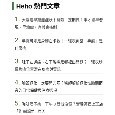
Heho 熱門文章
1.
大腸癌早期無症狀！醫籲：定期做 1 事才能早發
現、早治療，有機會控制
2.
手麻可能是身體在求救！一張表判讀「手麻」是
什麼病
3.
肚子左邊痛、右下腹痛是哪裡出問題？一張表秒
懂腹痛位置潛在疾病與警訊
4.
膝蓋退化一定要開刀嗎？醫師解析退化性膝關節
炎的日常保健與治療選項
5.
咖啡喝不夠，下午 3 點就沒電？營養師揭上班族
「能量斷崖」原因