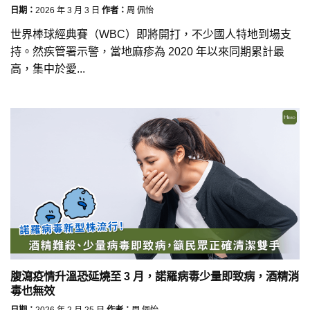
日期：
2026 年 3 月 3 日
作者：
周 佩怡
世界棒球經典賽（WBC）即將開打，不少國人特地到場支
持。然疾管署示警，當地麻疹為 2020 年以來同期累計最
高，集中於愛...
腹瀉疫情升溫恐延燒至 3 月，諾羅病毒少量即致病，酒精消
毒也無效
日期：
2026 年 2 月 25 日
作者：
周 佩怡