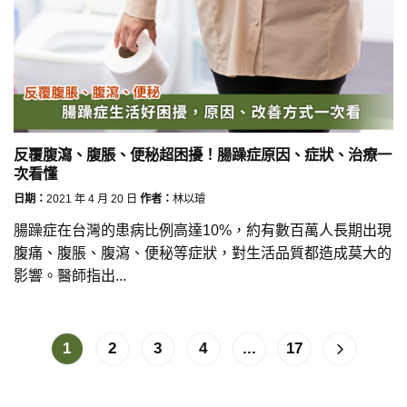
反覆腹瀉、腹脹、便秘超困擾！腸躁症原因、症狀、治療一
次看懂
日期：
2021 年 4 月 20 日
作者：
林以璿
腸躁症在台灣的患病比例高達10%，約有數百萬人長期出現
腹痛、腹脹、腹瀉、便秘等症狀，對生活品質都造成莫大的
影響。醫師指出...
1
2
3
4
...
17