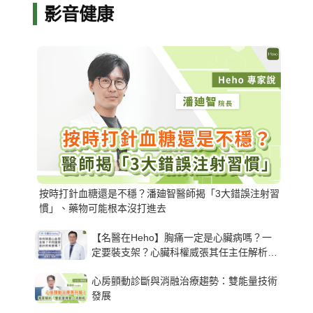
影音健康
按時打針血糖還是不穩？潘廸智醫師揭「3大錯誤注射習
慣」、藥物可能根本沒打進去
【名醫在Heho】胸痛一定是心臟病嗎？一
定要裝支架？心臟科權威張其任主任解析支
架種類、風險與選擇關鍵
心房顫動診斷與消融治療趨勢：雙能量技術
發展