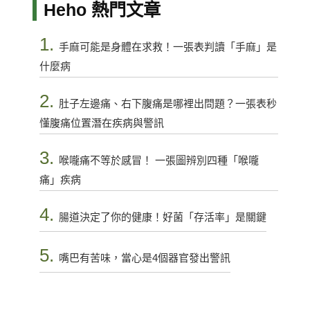
Heho 熱門文章
1.
手麻可能是身體在求救！一張表判讀「手麻」是
什麼病
2.
肚子左邊痛、右下腹痛是哪裡出問題？一張表秒
懂腹痛位置潛在疾病與警訊
3.
喉嚨痛不等於感冒！ 一張圖辨別四種「喉嚨
痛」疾病
4.
腸道決定了你的健康！好菌「存活率」是關鍵
5.
嘴巴有苦味，當心是4個器官發出警訊