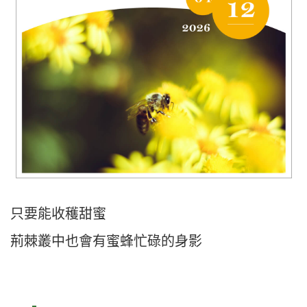
只要能收穫甜蜜
荊棘叢中也會有蜜蜂忙碌的身影