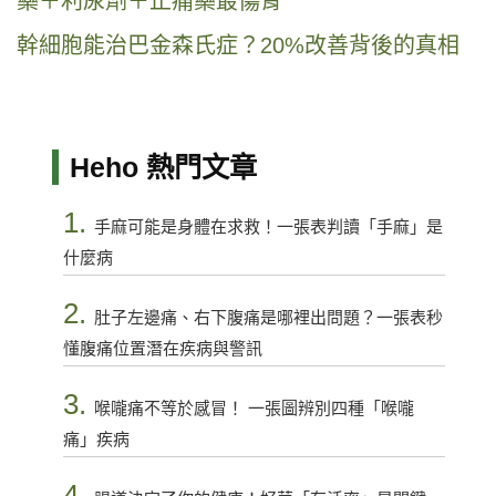
藥＋利尿劑＋止痛藥最傷腎
幹細胞能治巴金森氏症？20%改善背後的真相
Heho 熱門文章
1.
手麻可能是身體在求救！一張表判讀「手麻」是
什麼病
2.
肚子左邊痛、右下腹痛是哪裡出問題？一張表秒
懂腹痛位置潛在疾病與警訊
3.
喉嚨痛不等於感冒！ 一張圖辨別四種「喉嚨
痛」疾病
4.