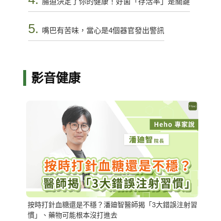
腸道決定了你的健康！好菌「存活率」是關鍵
5.
嘴巴有苦味，當心是4個器官發出警訊
影音健康
按時打針血糖還是不穩？潘廸智醫師揭「3大錯誤注射習
慣」、藥物可能根本沒打進去