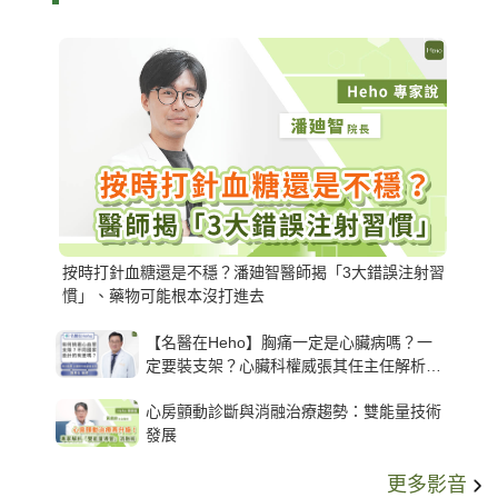
按時打針血糖還是不穩？潘廸智醫師揭「3大錯誤注射習
慣」、藥物可能根本沒打進去
【名醫在Heho】胸痛一定是心臟病嗎？一
定要裝支架？心臟科權威張其任主任解析支
架種類、風險與選擇關鍵
心房顫動診斷與消融治療趨勢：雙能量技術
發展
更多影音