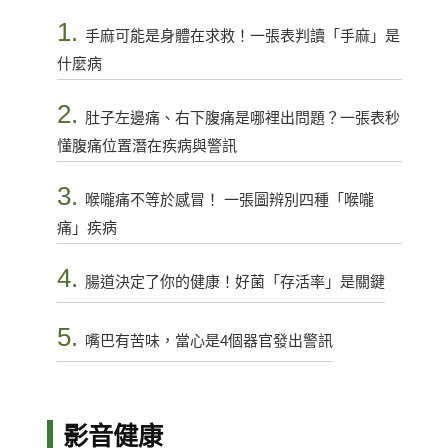
1.
手麻可能是身體在求救！一張表判讀「手麻」是
什麼病
2.
肚子左邊痛、右下腹痛是哪裡出問題？一張表秒
懂腹痛位置潛在疾病與警訊
3.
喉嚨痛不等於感冒！ 一張圖辨別四種「喉嚨
痛」疾病
4.
腸道決定了你的健康！好菌「存活率」是關鍵
5.
嘴巴有苦味，當心是4個器官發出警訊
影音健康