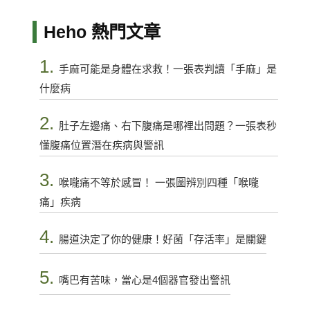
Heho 熱門文章
1.
手麻可能是身體在求救！一張表判讀「手麻」是
什麼病
2.
肚子左邊痛、右下腹痛是哪裡出問題？一張表秒
懂腹痛位置潛在疾病與警訊
3.
喉嚨痛不等於感冒！ 一張圖辨別四種「喉嚨
痛」疾病
4.
腸道決定了你的健康！好菌「存活率」是關鍵
5.
嘴巴有苦味，當心是4個器官發出警訊