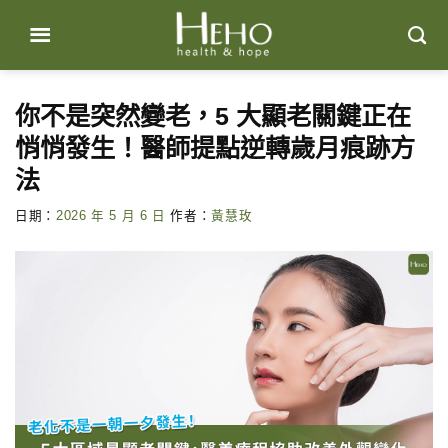
Skip
to
content
你不是突然變老，5 大顯老關鍵正在
悄悄發生！醫師提點逆轉歲月痕跡方
法
日期：
2026 年 5 月 6 日
作者：
黃慧玫