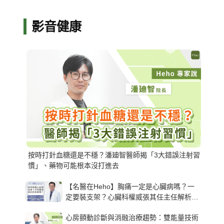
影音健康
按時打針血糖還是不穩？潘廸智醫師揭「3大錯誤注射習
慣」、藥物可能根本沒打進去
【名醫在Heho】胸痛一定是心臟病嗎？一
定要裝支架？心臟科權威張其任主任解析支
架種類、風險與選擇關鍵
心房顫動診斷與消融治療趨勢：雙能量技術