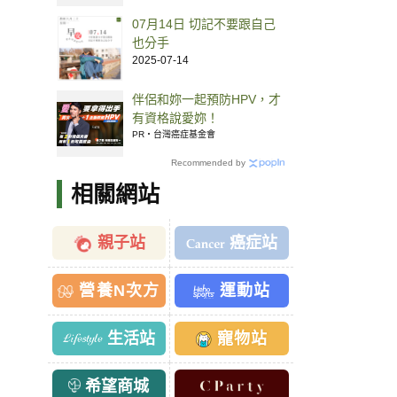
07月14日 切記不要跟自己
也分手
2025-07-14
伴侶和妳一起預防HPV，才
有資格說愛妳！
PR・台灣癌症基金會
Recommended by
相關網站
親子站
癌症站
營養N次方
運動站
生活站
寵物站
希望商城