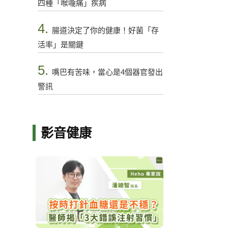
四種「喉嚨痛」疾病
4.
腸道決定了你的健康！好菌「存
活率」是關鍵
5.
嘴巴有苦味，當心是4個器官發出
警訊
影音健康