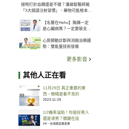
按時打針血糖還是不穩？潘廸智醫師揭
「3大錯誤注射習慣」、藥物可能根本沒
打進去
【名醫在Heho】胸痛一定
是心臟病嗎？一定要裝支
架？心臟科權威張其任主任
心房顫動診斷與消融治療趨
解析支架種類、風險與選擇
勢：雙能量技術發展
關鍵
更多影音
其他人正在看
11月29日 真正重要的東
西，眼睛是看不見的
2023-11-29
1/2機率淪陷！你是好男人
還是渣男？關鍵在這
PR・台灣癌症基金會