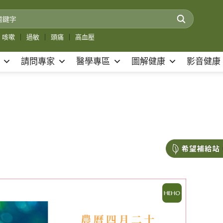
咳嗽
｜
過敏
｜
頭痛
｜
高血壓
請問專家
醫學專區
圖解健康
影音健康