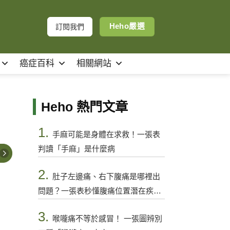
Heho嚴選
訂閱我們
癌症百科
相關網站
Heho 熱門文章
1.
手麻可能是身體在求救！一張表
判讀「手麻」是什麼病
2.
肚子左邊痛、右下腹痛是哪裡出
問題？一張表秒懂腹痛位置潛在疾病
與警訊
3.
喉嚨痛不等於感冒！ 一張圖辨別