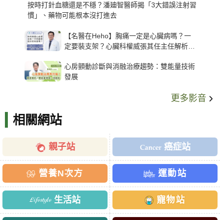
按時打針血糖還是不穩？潘廸智醫師揭「3大錯誤注射習
慣」、藥物可能根本沒打進去
【名醫在Heho】胸痛一定是心臟病嗎？一
定要裝支架？心臟科權威張其任主任解析支
架種類、風險與選擇關鍵
心房顫動診斷與消融治療趨勢：雙能量技術
發展
更多影音
相關網站
親子站
癌症站
營養N次方
運動站
生活站
寵物站