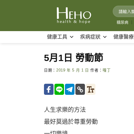
Skip
to
content
糖尿病
｜
健康工具
疾病症狀
健康醫療
5月1日 勞動節
日期：
2019 年 5 月 1 日
作者：
嘎丁
人生求樂的方法
最好莫過於尊重勞動
一切樂境