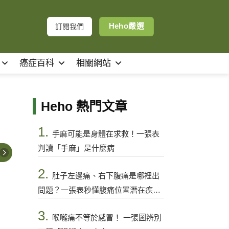
Heho嚴選
訂閱我們
癌症百科
相關網站
Heho 熱門文章
1.
手麻可能是身體在求救！一張表
判讀「手麻」是什麼病
2.
肚子左邊痛、右下腹痛是哪裡出
問題？一張表秒懂腹痛位置潛在疾病
與警訊
3.
喉嚨痛不等於感冒！ 一張圖辨別