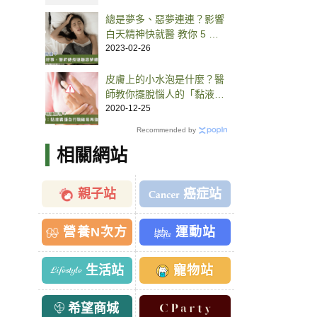
總是夢多、惡夢連連？影響
白天精神快就醫 教你 5 招
避免做惡夢
2023-02-26
皮膚上的小水泡是什麼？醫
師教你擺脫惱人的「黏液囊
腫」
2020-12-25
Recommended by
相關網站
親子站
癌症站
營養N次方
運動站
生活站
寵物站
希望商城