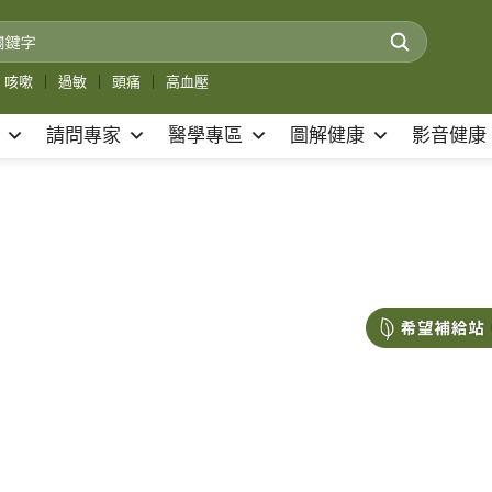
咳嗽
｜
過敏
｜
頭痛
｜
高血壓
請問專家
醫學專區
圖解健康
影音健康