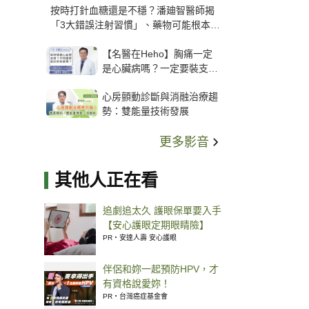
按時打針血糖還是不穩？潘廸智醫師揭
「3大錯誤注射習慣」、藥物可能根本沒
打進去
【名醫在Heho】胸痛一定
是心臟病嗎？一定要裝支
架？心臟科權威張其任主任
心房顫動診斷與消融治療趨
解析支架種類、風險與選擇
勢：雙能量技術發展
關鍵
更多影音
其他人正在看
追劇追太久 護眼保單要入手
【安心護眼定期眼睛險】
PR・安達人壽 安心護眼
伴侶和妳一起預防HPV，才
有資格說愛妳！
PR・台灣癌症基金會