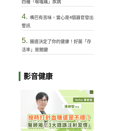
四種「喉嚨痛」疾病
4.
嘴巴有苦味，當心是4個器官發出
警訊
5.
腸道決定了你的健康！好菌「存
活率」是關鍵
影音健康