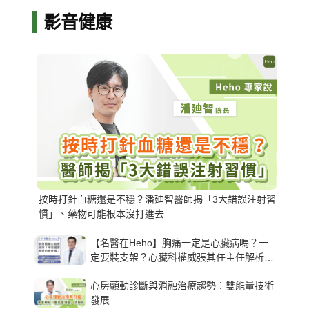
影音健康
按時打針血糖還是不穩？潘廸智醫師揭「3大錯誤注射習
慣」、藥物可能根本沒打進去
【名醫在Heho】胸痛一定是心臟病嗎？一
定要裝支架？心臟科權威張其任主任解析支
架種類、風險與選擇關鍵
心房顫動診斷與消融治療趨勢：雙能量技術
發展