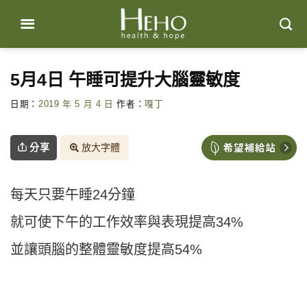
Skip
to
content
5月4日 午睡可提升大腦靈敏度
日期：
2019 年 5 月 4 日
作者：
嘎丁
分享
放大字體
每天只要午睡24分鐘
就可使下午的工作效率與表現提高34%
並讓頭腦的整體靈敏度提高54%