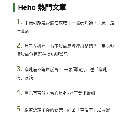
Heho 熱門文章
1.
手麻可能是身體在求救！一張表判讀「手麻」是
什麼病
2.
肚子左邊痛、右下腹痛是哪裡出問題？一張表秒
懂腹痛位置潛在疾病與警訊
3.
喉嚨痛不等於感冒！ 一張圖辨別四種「喉嚨
痛」疾病
4.
嘴巴有苦味，當心是4個器官發出警訊
5.
腸道決定了你的健康！好菌「存活率」是關鍵