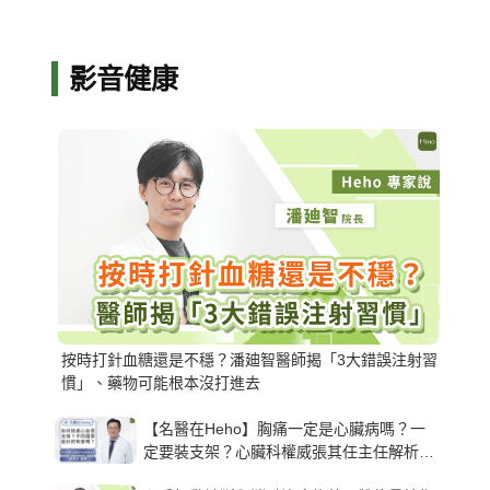
影音健康
按時打針血糖還是不穩？潘廸智醫師揭「3大錯誤注射習
慣」、藥物可能根本沒打進去
【名醫在Heho】胸痛一定是心臟病嗎？一
定要裝支架？心臟科權威張其任主任解析支
架種類、風險與選擇關鍵