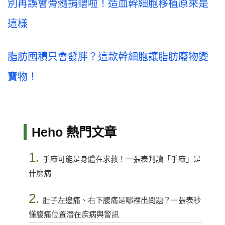
別再誤會骨髓捐贈啦！造血幹細胞移植原來是
這
樣
脂肪囤積只會發胖？這款幹細胞讓脂肪廢物變
寶物！
Heho 熱門文章
1.
手麻可能是身體在求救！一張表判讀「手麻」是
什麼病
2.
肚子左邊痛、右下腹痛是哪裡出問題？一張表秒
懂腹痛位置潛在疾病與警訊