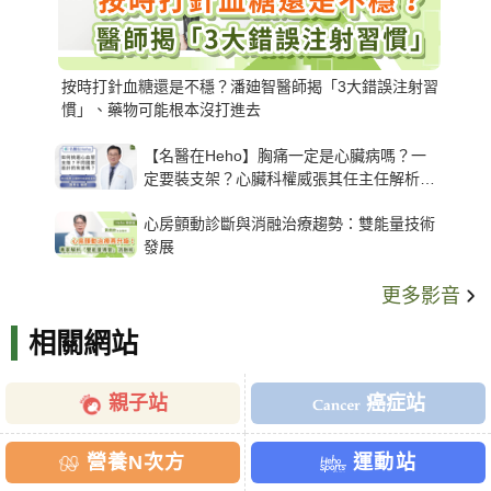
按時打針血糖還是不穩？潘廸智醫師揭「3大錯誤注射習
慣」、藥物可能根本沒打進去
【名醫在Heho】胸痛一定是心臟病嗎？一
定要裝支架？心臟科權威張其任主任解析支
架種類、風險與選擇關鍵
心房顫動診斷與消融治療趨勢：雙能量技術
發展
更多影音
相關網站
親子站
癌症站
營養N次方
運動站