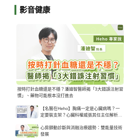
影音健康
按時打針血糖還是不穩？潘廸智醫師揭「3大錯誤注射習
慣」、藥物可能根本沒打進去
【名醫在Heho】胸痛一定是心臟病嗎？一
定要裝支架？心臟科權威張其任主任解析支
架種類、風險與選擇關鍵
心房顫動診斷與消融治療趨勢：雙能量技術
發展