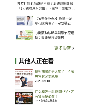
按時打針血糖還是不穩？潘廸智醫師揭
「3大錯誤注射習慣」、藥物可能根本沒
打進去
【名醫在Heho】胸痛一定
是心臟病嗎？一定要裝支
架？心臟科權威張其任主任
心房顫動診斷與消融治療趨
解析支架種類、風險與選擇
勢：雙能量技術發展
關鍵
更多影音
其他人正在看
排卵期出血是太累了！４種
異常狀況要就醫
2023-09-18
伴侶和妳一起預防HPV，才
有資格說愛妳！
PR・台灣癌症基金會