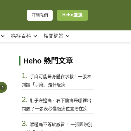
Heho嚴選
訂閱我們
癌症百科
相關網站
Heho 熱門文章
1.
手麻可能是身體在求救！一張表
判讀「手麻」是什麼病
2.
肚子左邊痛、右下腹痛是哪裡出
問題？一張表秒懂腹痛位置潛在疾病
與警訊
3.
喉嚨痛不等於感冒！ 一張圖辨別