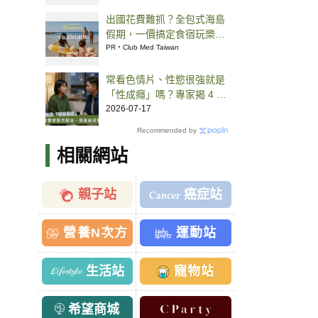
出國花費難抓？全包式海島
假期，一價搞定食宿玩樂，
省錢更省心！
PR・Club Med Taiwan
常看色情片、性慾很強就是
「性成癮」嗎？專家揭 4 大
判斷特徵
2026-07-17
Recommended by
相關網站
親子站
癌症站
營養N次方
運動站
生活站
寵物站
希望商城