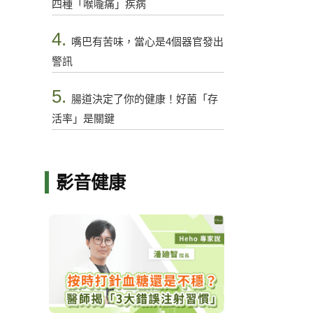
四種「喉嚨痛」疾病
4.
嘴巴有苦味，當心是4個器官發出
警訊
5.
腸道決定了你的健康！好菌「存
活率」是關鍵
影音健康