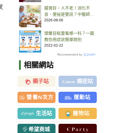
狀
腸胃好，人不老！消化不
良、便祕是警訊？中醫師提
點老人腸胃養護之道
2026-08-06
頭暈目眩要看哪一科？一圖
教你用症狀簡單辦別
2022-02-22
Recommended by
相關網站
親子站
癌症站
營養N次方
運動站
生活站
寵物站
希望商城