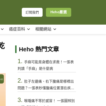
Heho嚴選
訂閱我們
癌症百科
相關網站
乾
Heho 熱門文章
1.
手麻可能是身體在求救！一張表
判讀「手麻」是什麼病
2.
肚子左邊痛、右下腹痛是哪裡出
問題？一張表秒懂腹痛位置潛在疾病
與警訊
3.
喉嚨痛不等於感冒！ 一張圖辨別