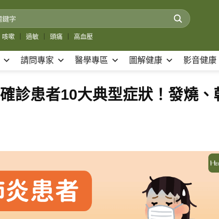
咳嗽
｜
過敏
｜
頭痛
｜
高血壓
請問專家
醫學專區
圖解健康
影音健康
布確診患者10大典型症狀！發燒、