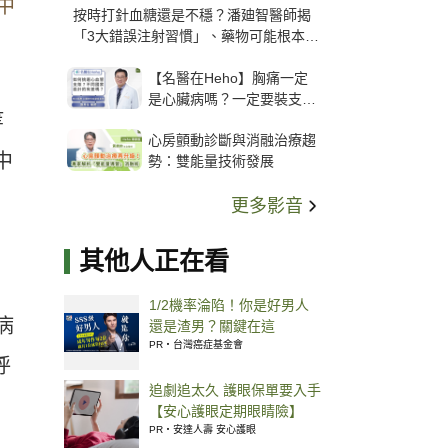
中
按時打針血糖還是不穩？潘廸智醫師揭
「3大錯誤注射習慣」、藥物可能根本沒
打進去
【名醫在Heho】胸痛一定
是心臟病嗎？一定要裝支
等
架？心臟科權威張其任主任
心房顫動診斷與消融治療趨
解析支架種類、風險與選擇
中
勢：雙能量技術發展
關鍵
更多影音
其他人正在看
1/2機率淪陷！你是好男人
病
還是渣男？關鍵在這
PR・台灣癌症基金會
呼
追劇追太久 護眼保單要入手
【安心護眼定期眼睛險】
PR・安達人壽 安心護眼