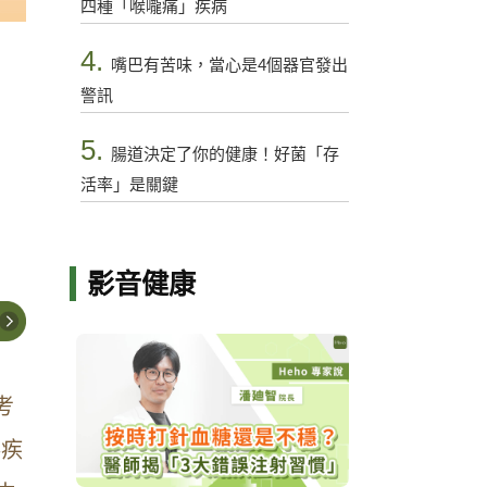
四種「喉嚨痛」疾病
4.
嘴巴有苦味，當心是4個器官發出
警訊
5.
腸道決定了你的健康！好菌「存
活率」是關鍵
影音健康
考
毒疾