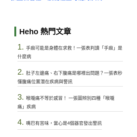
Heho 熱門文章
1.
手麻可能是身體在求救！一張表判讀「手麻」是
什麼病
2.
肚子左邊痛、右下腹痛是哪裡出問題？一張表秒
懂腹痛位置潛在疾病與警訊
3.
喉嚨痛不等於感冒！ 一張圖辨別四種「喉嚨
痛」疾病
4.
嘴巴有苦味，當心是4個器官發出警訊