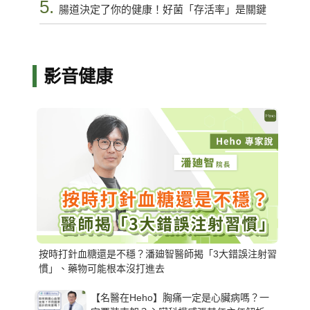
5.
腸道決定了你的健康！好菌「存活率」是關鍵
影音健康
按時打針血糖還是不穩？潘廸智醫師揭「3大錯誤注射習
慣」、藥物可能根本沒打進去
【名醫在Heho】胸痛一定是心臟病嗎？一