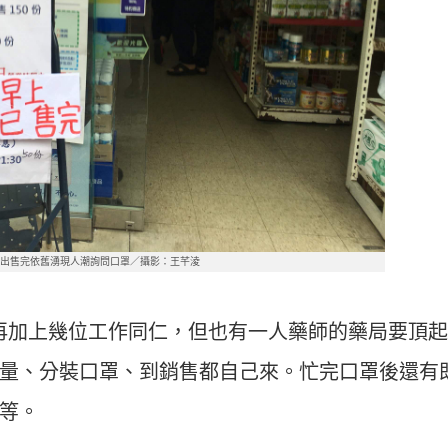
貼出售完依舊湧現人潮詢問口罩／攝影：王芊淩
，再加上幾位工作同仁，但也有一人藥師的藥局要頂
量、分裝口罩、到銷售都自己來。忙完口罩後還有
等。