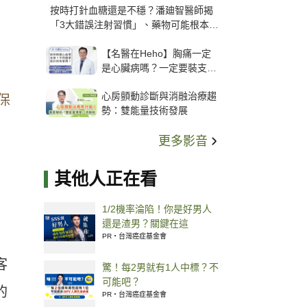
按時打針血糖還是不穩？潘廸智醫師揭
「3大錯誤注射習慣」、藥物可能根本沒
打進去
【名醫在Heho】胸痛一定
是心臟病嗎？一定要裝支
架？心臟科權威張其任主任
心房顫動診斷與消融治療趨
解析支架種類、風險與選擇
保
勢：雙能量技術發展
關鍵
更多影音
其他人正在看
1/2機率淪陷！你是好男人
還是渣男？關鍵在這
PR・台灣癌症基金會
客
驚！每2男就有1人中標？不
可能吧？
的
PR・台灣癌症基金會