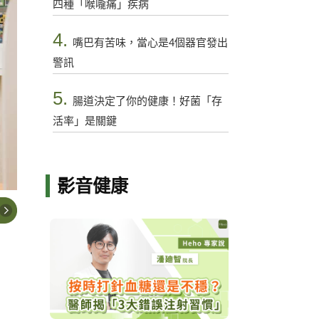
四種「喉嚨痛」疾病
4.
嘴巴有苦味，當心是4個器官發出
警訊
5.
腸道決定了你的健康！好菌「存
活率」是關鍵
影音健康