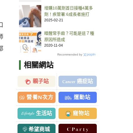
增購10萬劑首日接種4萬多
劑！疾管署:6成長者施打
2025-02-21
口
睡醒常手麻？可能是這７種
師
原因所造成
2020-11-04
都
Recommended by
相關網站
親子站
癌症站
營養N次方
運動站
生活站
寵物站
希望商城