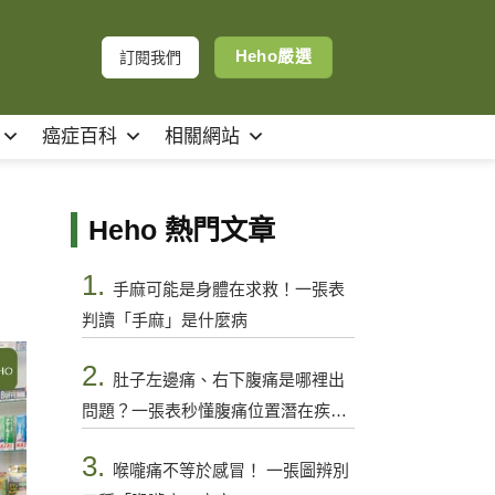
Heho嚴選
訂閱我們
癌症百科
相關網站
Heho 熱門文章
1.
手麻可能是身體在求救！一張表
判讀「手麻」是什麼病
2.
肚子左邊痛、右下腹痛是哪裡出
問題？一張表秒懂腹痛位置潛在疾病
與警訊
3.
喉嚨痛不等於感冒！ 一張圖辨別