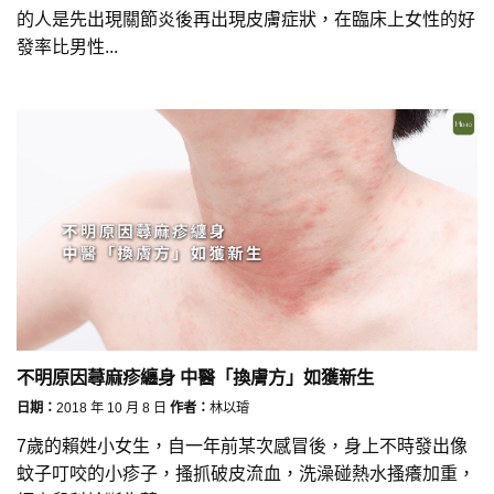
的人是先出現關節炎後再出現皮膚症狀，在臨床上女性的好
發率比男性...
不明原因蕁麻疹纏身 中醫「換膚方」如獲新生
日期：
2018 年 10 月 8 日
作者：
林以璿
7歲的賴姓小女生，自一年前某次感冒後，身上不時發出像
蚊子叮咬的小疹子，搔抓破皮流血，洗澡碰熱水搔癢加重，