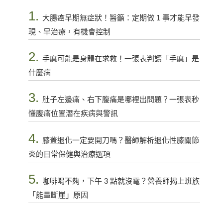
1.
大腸癌早期無症狀！醫籲：定期做 1 事才能早發
現、早治療，有機會控制
2.
手麻可能是身體在求救！一張表判讀「手麻」是
什麼病
3.
肚子左邊痛、右下腹痛是哪裡出問題？一張表秒
懂腹痛位置潛在疾病與警訊
4.
膝蓋退化一定要開刀嗎？醫師解析退化性膝關節
炎的日常保健與治療選項
5.
咖啡喝不夠，下午 3 點就沒電？營養師揭上班族
「能量斷崖」原因