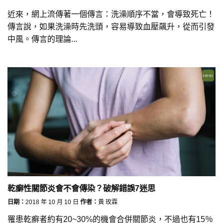
近來，網上流傳著一個傳言：洗澡順序不當，會導致死亡！
傳言說，如果洗澡時先洗頭，容易導致血壓飆升，從而引發
中風。傳言的理論...
乾癬性關節炎會不會傳染？破解錯誤7迷思
日期：
2018 年 10 月 10 日
作者：
黃 玫霖
罹患乾癬者約有20~30%的機會合併關節炎，不過也有15％