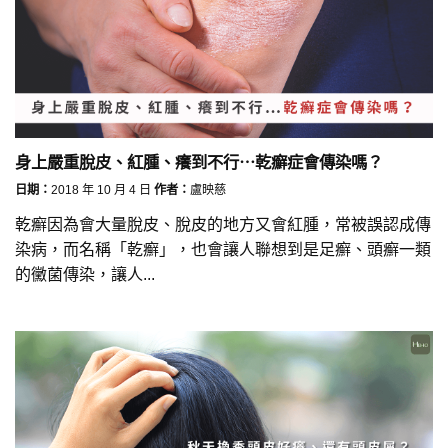
身上嚴重脫皮、紅腫、癢到不行⋯乾癬症會傳染嗎？
日期：
2018 年 10 月 4 日
作者：
盧映慈
乾癬因為會大量脫皮、脫皮的地方又會紅腫，常被誤認成傳
染病，而名稱「乾癬」，也會讓人聯想到是足癬、頭癬一類
的黴菌傳染，讓人...