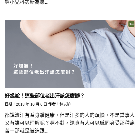
經小兒科診斷為蕁...
好尷尬！這些部位老出汗該怎麼辦？
日期：
2018 年 10 月 6 日
作者：
林以璿
都說流汗有益身體健康，但是汗多的人的煩惱，不是當事人
又有誰可以理解呢？啊不對，還真有人可以感同身受那種痛
苦－那就是被迫跟...