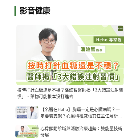
影音健康
按時打針血糖還是不穩？潘廸智醫師揭「3大錯誤注射習
慣」、藥物可能根本沒打進去
【名醫在Heho】胸痛一定是心臟病嗎？一
定要裝支架？心臟科權威張其任主任解析支
架種類、風險與選擇關鍵
心房顫動診斷與消融治療趨勢：雙能量技術
發展