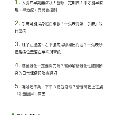
1.
大腸癌早期無症狀！醫籲：定期做 1 事才能早發
現、早治療，有機會控制
2.
手麻可能是身體在求救！一張表判讀「手麻」是
什麼病
3.
肚子左邊痛、右下腹痛是哪裡出問題？一張表秒
懂腹痛位置潛在疾病與警訊
4.
膝蓋退化一定要開刀嗎？醫師解析退化性膝關節
炎的日常保健與治療選項
5.
咖啡喝不夠，下午 3 點就沒電？營養師揭上班族
「能量斷崖」原因