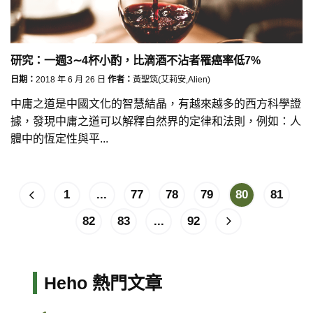
研究：一週3∼4杯小酌，比滴酒不沾者罹癌率低7%
日期：
2018 年 6 月 26 日
作者：
黃聖筑(艾莉安,Alien)
中庸之道是中國文化的智慧結晶，有越來越多的西方科學證
據，發現中庸之道可以解釋自然界的定律和法則，例如：人
體中的恆定性與平...
1
...
77
78
79
80
81
82
83
...
92
Heho 熱門文章