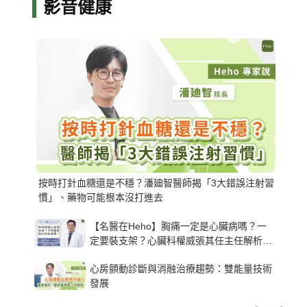
影音健康
按時打針血糖還是不穩？潘廸智醫師揭「3大錯誤注射習
慣」、藥物可能根本沒打進去
【名醫在Heho】胸痛一定是心臟病嗎？一
定要裝支架？心臟科權威張其任主任解析支
架種類、風險與選擇關鍵
心房顫動診斷與消融治療趨勢：雙能量技術
發展