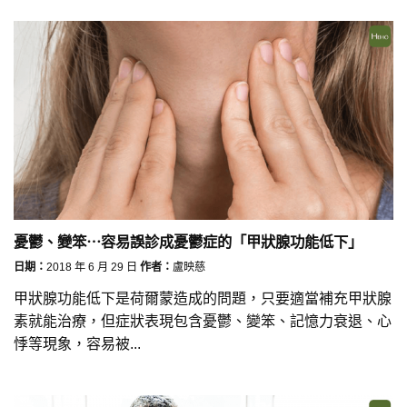
憂鬱、變笨⋯容易誤診成憂鬱症的「甲狀腺功能低下」
日期：
2018 年 6 月 29 日
作者：
盧映慈
甲狀腺功能低下是荷爾蒙造成的問題，只要適當補充甲狀腺
素就能治療，但症狀表現包含憂鬱、變笨、記憶力衰退、心
悸等現象，容易被...