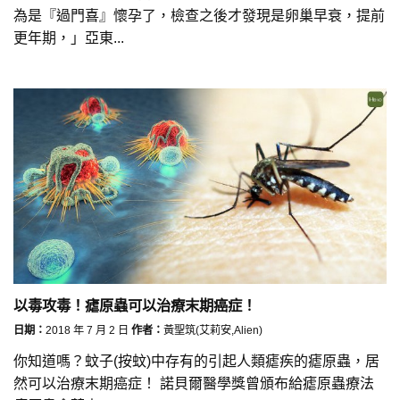
為是『過門喜』懷孕了，檢查之後才發現是卵巢早衰，提前
更年期，」亞東...
以毒攻毒！瘧原蟲可以治療末期癌症！
日期：
2018 年 7 月 2 日
作者：
黃聖筑(艾莉安,Alien)
你知道嗎？蚊子(按蚊)中存有的引起人類瘧疾的瘧原蟲，居
然可以治療末期癌症！ 諾貝爾醫學獎曾頒布給瘧原蟲療法