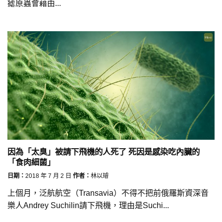
瘧原蟲會藉由...
因為「太臭」被請下飛機的人死了 死因是感染吃內臟的
「食肉細菌」
日期：
2018 年 7 月 2 日
作者：
林以璿
上個月，泛航航空（Transavia）不得不把前俄羅斯資深音
樂人Andrey Suchilin請下飛機，理由是Suchi...