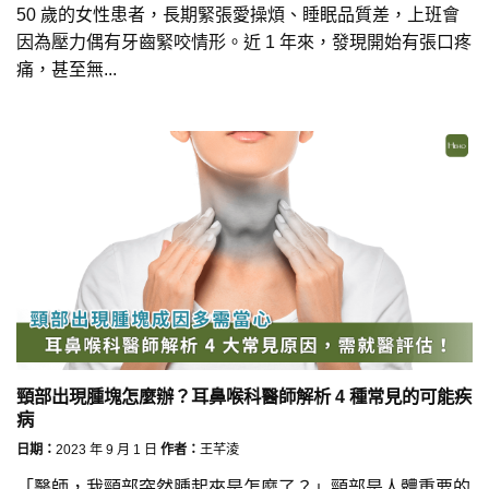
50 歲的女性患者，長期緊張愛操煩、睡眠品質差，上班會
因為壓力偶有牙齒緊咬情形。近 1 年來，發現開始有張口疼
痛，甚至無...
頸部出現腫塊怎麼辦？耳鼻喉科醫師解析 4 種常見的可能疾
病
日期：
2023 年 9 月 1 日
作者：
王芊淩
「醫師，我頸部突然腫起來是怎麼了？」頸部是人體重要的