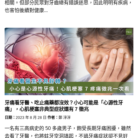
相關。但部分民眾對牙齒總有錯誤迷思，因此明明有疾病，
也害怕後續對健康...
牙痛看牙醫、吃止痛藥都沒效？小心可能是「心源性牙
痛」，心肌梗塞非典型症狀還有 7 徵兆
日期：
2023 年 8 月 28 日
作者：
鄭 淳淳
一名有三高病史的 50 多歲男子，飽受長期牙痛困擾，雖然
去看了牙醫，也將蛀牙空洞填起，不過牙痛症狀卻不見好