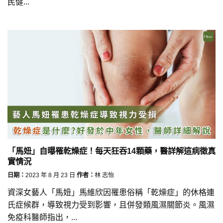
民健...
「馬妞」自曝罹乾燥症！每天狂吞14顆藥，醫詳解這病徵真
實情況
日期：
2023 年 8 月 23 日
作者：
林 志怡
資深女藝人「馬妞」馬維欣因罹患俗稱「乾燥症」的休格連
氏症候群，導致視力受到影響，且併發類風濕關節炎。風濕
免疫科醫師指出，...