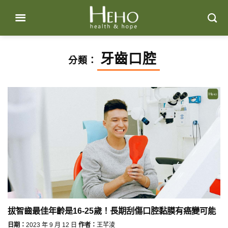
Skip
to
content
牙齒口腔
分類：
拔智齒最佳年齡是16-25歲！長期刮傷口腔黏膜有癌變可能
日期：
2023 年 9 月 12 日
作者：
王芊淩