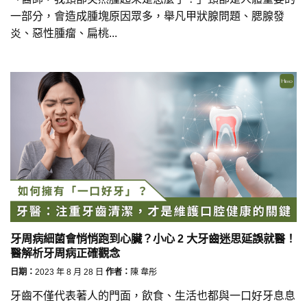
一部分，會造成腫塊原因眾多，舉凡甲狀腺問題、腮腺發
炎、惡性腫瘤、扁桃...
牙周病細菌會悄悄跑到心臟？小心 2 大牙齒迷思延誤就醫！
醫解析牙周病正確觀念
日期：
2023 年 8 月 28 日
作者：
陳 韋彤
牙齒不僅代表著人的門面，飲食、生活也都與一口好牙息息