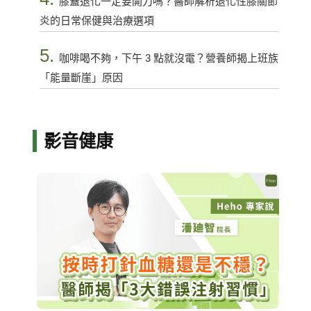
膝蓋退化一定要開刀嗎？醫師解析退化性膝關節
炎的日常保健與治療選項
5.
咖啡喝不夠，下午 3 點就沒電？營養師揭上班族
「能量斷崖」原因
影音健康