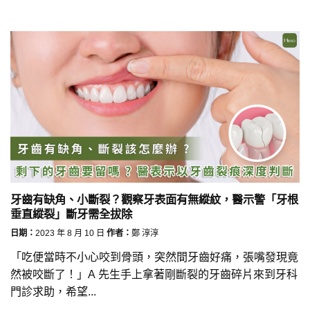
牙齒有缺角、小斷裂？觀察牙表面有無縱紋，醫示警「牙根
垂直縱裂」斷牙需全拔除
日期：
2023 年 8 月 10 日
作者：
鄭 淳淳
「吃便當時不小心咬到骨頭，突然間牙齒好痛，張嘴發現竟
然被咬斷了！」A 先生手上拿著剛斷裂的牙齒碎片來到牙科
門診求助，希望...