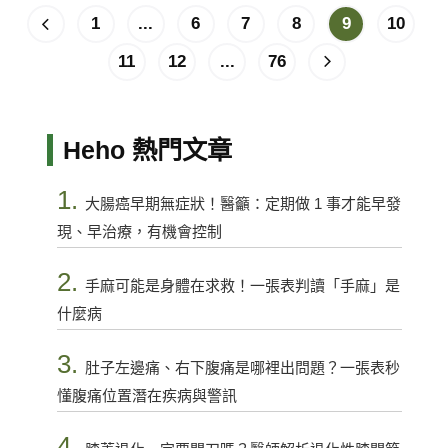
1
...
6
7
8
9
10
11
12
...
76
Heho 熱門文章
1.
大腸癌早期無症狀！醫籲：定期做 1 事才能早發
現、早治療，有機會控制
2.
手麻可能是身體在求救！一張表判讀「手麻」是
什麼病
3.
肚子左邊痛、右下腹痛是哪裡出問題？一張表秒
懂腹痛位置潛在疾病與警訊
4.