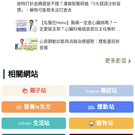
按時打針血糖還是不穩？潘廸智醫師揭「3大錯誤注射習
慣」、藥物可能根本沒打進去
【名醫在Heho】胸痛一定是心臟病嗎？一
定要裝支架？心臟科權威張其任主任解析支
架種類、風險與選擇關鍵
心房顫動診斷與消融治療趨勢：雙能量技術
發展
更多影音
相關網站
親子站
癌症站
營養N次方
運動站
生活站
寵物站