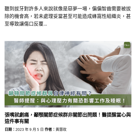
聽到拔牙對許多人來說就像是惡夢一場，偏偏智齒需要被拔
除的機會高，若未處理妥當甚至可能造成蜂窩性組織炎，甚
至導致讓傷口反覆...
張嘴就劇痛，顳顎關節症候群非關節出問題！醫提醒當心與
這件事有關
日期：
2023 年 9 月 5 日
作者：
黃慧玫