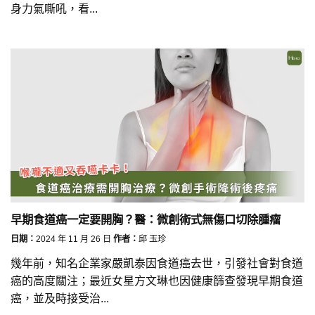
身力氣嘶吼，看...
早期食道癌一定要開胸？醫：微創術式無傷口切除腫瘤
日期：
2024 年 11 月 26 日
作者：
邱 玉珍
幾年前，知名企業家嚴凱泰因食道癌去世，引發社會對食道
癌的高度關注；最近女星方文琳也因健康篩查發現早期食道
癌，並及時接受治...