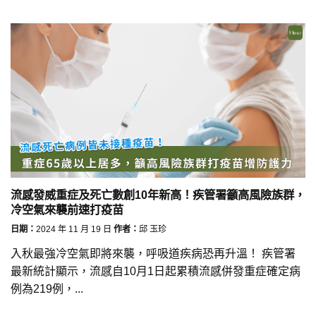
流感發威重症及死亡數創10年新高！疾管署籲高風險族群，
冷空氣來襲前速打疫苗
日期：
2024 年 11 月 19 日
作者：
邱 玉珍
入秋最強冷空氣即將來襲，呼吸道疾病恐再升溫！ 疾管署
最新統計顯示，流感自10月1日起累積流感併發重症確定病
例為219例，...