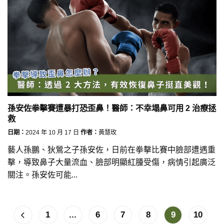
孫安佐拳擊賽遭暴打恐歪鼻！醫師：不幸塌鼻可用 2 治療拯
救
日期：
2024 年 10 月 17 日
作者：
黃慧玫
藝人孫鵬、狄鶯之子孫安佐，日前在拳擊比賽中臉部遭遇重
擊，導致鼻子大量流血、臉部明顯紅腫受傷，病情引起廣泛
關注。孫安佐可能...
1
...
6
7
8
9
10