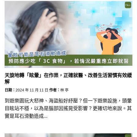
天旋地轉「眩暈」在作祟，正確就醫、改善生活習慣有效緩
解
日期：
2024 年 11 月 11 日
作者：
林 亭
到遊樂園玩大怒神、海盜船好紓壓？但一下遊樂設施，頭暈
目眩站不穩，以為是腦部因搖晃受影響？更確切地來說。其
實是耳石滑動造成...