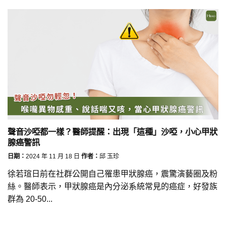
聲音沙啞都一樣？醫師提醒：出現「這種」沙啞，小心甲狀
腺癌警訊
日期：
2024 年 11 月 18 日
作者：
邱 玉珍
徐若瑄日前在社群公開自己罹患甲狀腺癌，震驚演藝圈及粉
絲。醫師表示，甲狀腺癌是內分泌系統常見的癌症，好發族
群為 20-50...