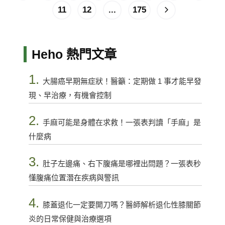
11
12
...
175
Heho 熱門文章
1.
大腸癌早期無症狀！醫籲：定期做 1 事才能早發
現、早治療，有機會控制
2.
手麻可能是身體在求救！一張表判讀「手麻」是
什麼病
3.
肚子左邊痛、右下腹痛是哪裡出問題？一張表秒
懂腹痛位置潛在疾病與警訊
4.
膝蓋退化一定要開刀嗎？醫師解析退化性膝關節
炎的日常保健與治療選項