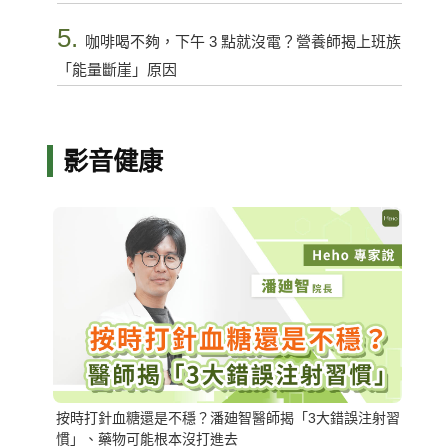
5.
咖啡喝不夠，下午 3 點就沒電？營養師揭上班族
「能量斷崖」原因
影音健康
按時打針血糖還是不穩？潘廸智醫師揭「3大錯誤注射習
慣」、藥物可能根本沒打進去