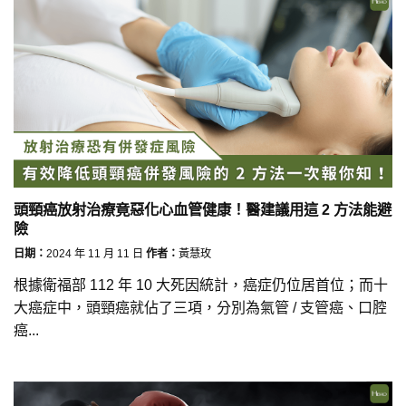
頭頸癌放射治療竟惡化心血管健康！醫建議用這 2 方法能避
險
日期：
2024 年 11 月 11 日
作者：
黃慧玫
根據衛福部 112 年 10 大死因統計，癌症仍位居首位；而十
大癌症中，頭頸癌就佔了三項，分別為氣管 / 支管癌、口腔
癌...