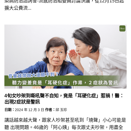
染病防治諮詢會-流感防治組委員討論決議，從12月15日起
擴大公費流...
4旬女吵架到嘶吼聲不自知，竟是「耳硬化症」惹禍！醫：
出現2症狀是警訊
日期：
2024 年 12 月 3 日
作者：
邱 玉珍
講話越來越大聲，跟家人吵架甚至吼到「燒聲」小心可能是
聽 出現問題。46歲的「阿心姨」每次跟丈夫吵架，用盡全