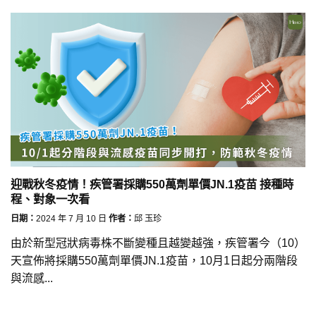
迎戰秋冬疫情！疾管署採購550萬劑單價JN.1疫苗 接種時
程、對象一次看
日期：
2024 年 7 月 10 日
作者：
邱 玉珍
由於新型冠狀病毒株不斷變種且越變越強，疾管署今（10）
天宣佈將採購550萬劑單價JN.1疫苗，10月1日起分兩階段
與流感...