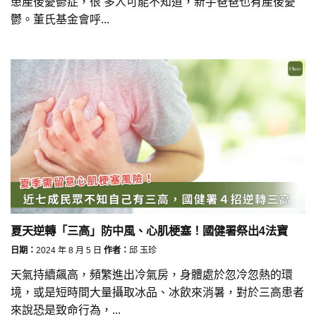
患產後憂鬱症，很 多人可能不知道，新手爸爸也有產後憂
鬱。董氏基金會呼...
夏天逆轉「三高」防中風、心肌梗塞！國健署祭出4法寶
日期：
2024 年 8 月 5 日
作者：
邱 玉珍
天氣持續飆高，頻繁進出冷氣房，身體處於忽冷忽熱的環
境，或是短時間大量攝取冰品、冰飲來消暑，對於三高患者
來說恐是致命行為，...