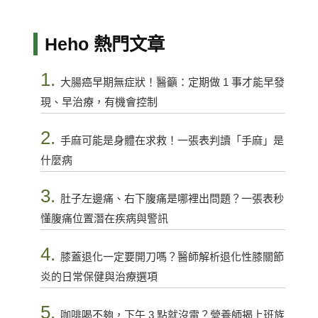
Heho 熱門文章
1.
大腸癌早期無症狀！醫籲：定期做 1 事才能早發
現、早治療，有機會控制
2.
手麻可能是身體在求救！一張表判讀「手麻」是
什麼病
3.
肚子左邊痛、右下腹痛是哪裡出問題？一張表秒
懂腹痛位置潛在疾病與警訊
4.
膝蓋退化一定要開刀嗎？醫師解析退化性膝關節
炎的日常保健與治療選項
5.
咖啡喝不夠，下午 3 點就沒電？營養師揭上班族