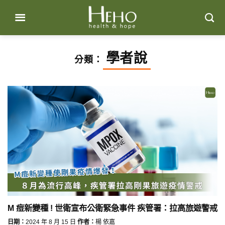
Skip
to
content
學者說
分類：
M 痘新變種 ! 世衛宣布公衛緊急事件 疾管署：拉高旅遊警戒
日期：
2024 年 8 月 15 日
作者：
楊 依嘉