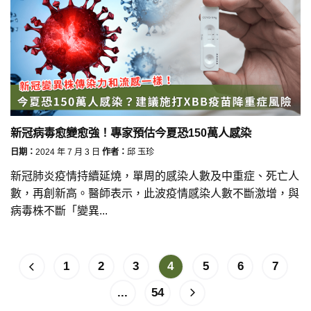
新冠病毒愈變愈強！專家預估今夏恐150萬人感染
日期：
2024 年 7 月 3 日
作者：
邱 玉珍
新冠肺炎疫情持續延燒，單周的感染人數及中重症、死亡人
數，再創新高。醫師表示，此波疫情感染人數不斷激增，與
病毒株不斷「變異...
1
2
3
4
5
6
7
...
54