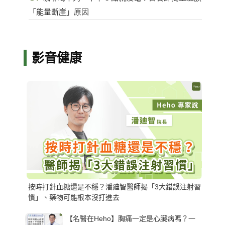
「能量斷崖」原因
影音健康
按時打針血糖還是不穩？潘廸智醫師揭「3大錯誤注射習
慣」、藥物可能根本沒打進去
【名醫在Heho】胸痛一定是心臟病嗎？一