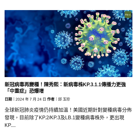
新冠病毒再變種！陳秀熙：新病毒株KP.3.1.1傳播力更強
「中重症」恐爆增
日期：
2024 年 7 月 24 日
作者：
邱 玉珍
全球新冠肺炎疫情仍持續加溫！美國近期針對變種病毒分佈
發現，目前除了KP.2/KP.3及LB.1變種病毒株外，更出現
KP....