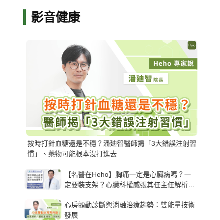
影音健康
按時打針血糖還是不穩？潘廸智醫師揭「3大錯誤注射習
慣」、藥物可能根本沒打進去
【名醫在Heho】胸痛一定是心臟病嗎？一
定要裝支架？心臟科權威張其任主任解析支
架種類、風險與選擇關鍵
心房顫動診斷與消融治療趨勢：雙能量技術
發展