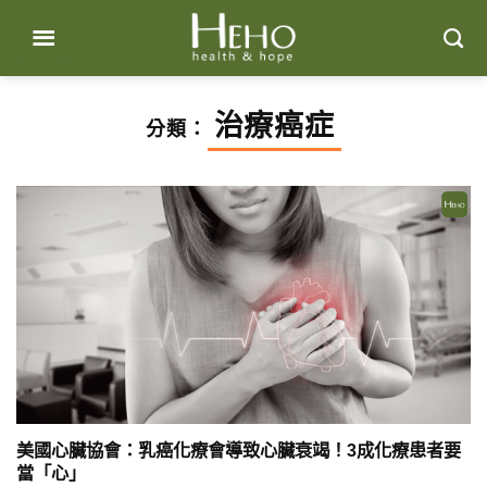
Skip
to
content
治療癌症
分類：
美國心臟協會：乳癌化療會導致心臟衰竭！3成化療患者要
當「心」