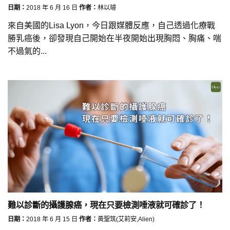
日期：
2018 年 6 月 16 日
作者：
林以璿
來自美國的Lisa Lyon，今日跟媒體反應，自己透過化療戰
勝乳癌後，卻發現自己開始在半夜開始出現胸悶、胸痛、喘
不過氣的...
難以診斷的攝護腺癌，現在只要檢測唾液就可確診了！
日期：
2018 年 6 月 15 日
作者：
黃聖筑(艾莉安,Alien)