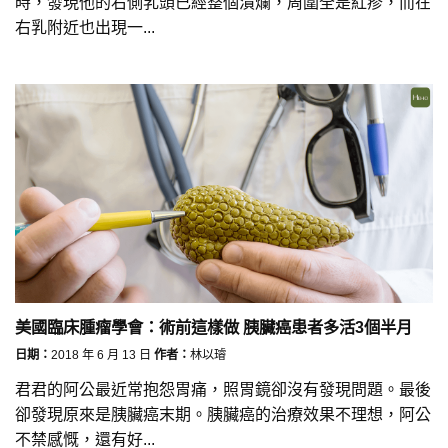
時，發現他的右側乳頭已經整個潰爛，周圍全是紅疹，而在
右乳附近也出現一...
美國臨床腫瘤學會：術前這樣做 胰臟癌患者多活3個半月
日期：
2018 年 6 月 13 日
作者：
林以璿
君君的阿公最近常抱怨胃痛，照胃鏡卻沒有發現問題。最後
卻發現原來是胰臟癌末期。胰臟癌的治療效果不理想，阿公
不禁感慨，還有好...