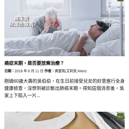
癌症末期，是否要放棄治療？
日期：
2018 年 6 月 11 日
作者：
黃聖筑(艾莉安,Alien)
剛過60歲大壽的吳伯伯，在生日前接受兒女的好意進行全身
健康檢查，沒想到被診斷出肺癌末期。得知這個消息後，吳
家上下陷入一片...