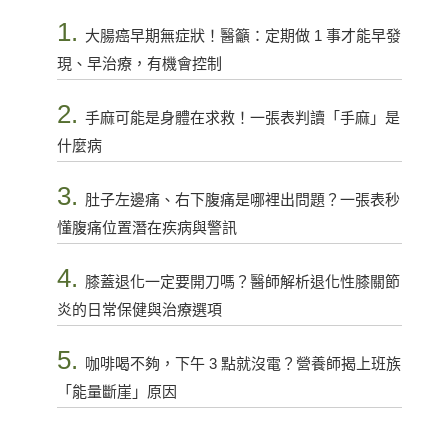
1.
大腸癌早期無症狀！醫籲：定期做 1 事才能早發
現、早治療，有機會控制
2.
手麻可能是身體在求救！一張表判讀「手麻」是
什麼病
3.
肚子左邊痛、右下腹痛是哪裡出問題？一張表秒
懂腹痛位置潛在疾病與警訊
4.
膝蓋退化一定要開刀嗎？醫師解析退化性膝關節
炎的日常保健與治療選項
5.
咖啡喝不夠，下午 3 點就沒電？營養師揭上班族
「能量斷崖」原因