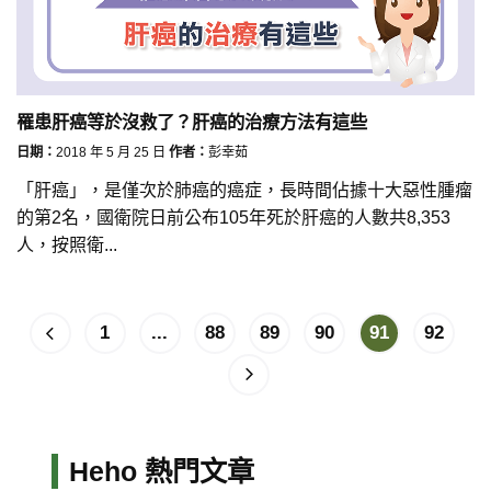
罹患肝癌等於沒救了？肝癌的治療方法有這些
日期：
2018 年 5 月 25 日
作者：
彭幸茹
「肝癌」，是僅次於肺癌的癌症，長時間佔據十大惡性腫瘤
的第2名，國衛院日前公布105年死於肝癌的人數共8,353
人，按照衛...
1
...
88
89
90
91
92
Heho 熱門文章