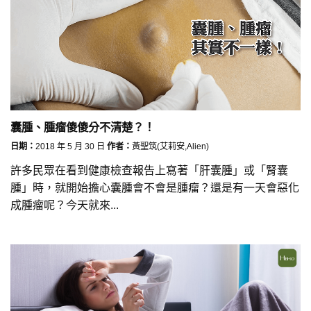
囊腫、腫瘤傻傻分不清楚？！
日期：
2018 年 5 月 30 日
作者：
黃聖筑(艾莉安,Alien)
許多民眾在看到健康檢查報告上寫著「肝囊腫」或「腎囊
腫」時，就開始擔心囊腫會不會是腫瘤？還是有一天會惡化
成腫瘤呢？今天就來...