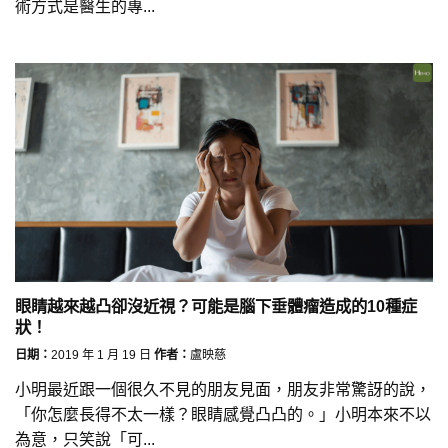
術方式是醫生的專...
眼睛越來越凸卻沒近視？可能是腦下垂體瘤造成的10種症
狀！
日期：
2019 年 1 月 19 日
作者：
盧映慈
小明最近跟一個很久不見的朋友見面，朋友非常驚訝的說，
「你怎麼長得不太一樣？眼睛感覺凸凸的。」小明本來不以
為意，只笑說「可...