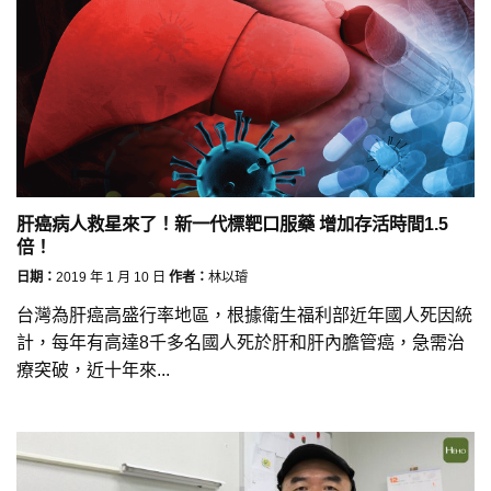
肝癌病人救星來了！新一代標靶口服藥 增加存活時間1.5
倍！
日期：
2019 年 1 月 10 日
作者：
林以璿
台灣為肝癌高盛行率地區，根據衛生福利部近年國人死因統
計，每年有高達8千多名國人死於肝和肝內膽管癌，急需治
療突破，近十年來...