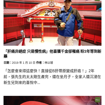
「肝癌非絕症 只是慢性病」他喜獲千金卻罹癌 盼3年等到新
藥
日期：
2019 年 1 月 10 日
作者：
林以璿
「怎麼會來得這麼快！直接從B肝帶原變成肝癌！」2年
前，張先生的太太剛生產完，還在坐月子，全家人還沉浸在
新生兒到來的喜悅中...