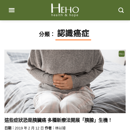
Skip
to
content
認識癌症
分類：
這些症狀恐是胰臟癌 多種新療法開展「胰腺」生機！
日期：
2019 年 2 月 12 日
作者：
林以璿