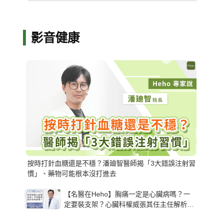
影音健康
按時打針血糖還是不穩？潘廸智醫師揭「3大錯誤注射習
慣」、藥物可能根本沒打進去
【名醫在Heho】胸痛一定是心臟病嗎？一
定要裝支架？心臟科權威張其任主任解析支
架種類、風險與選擇關鍵