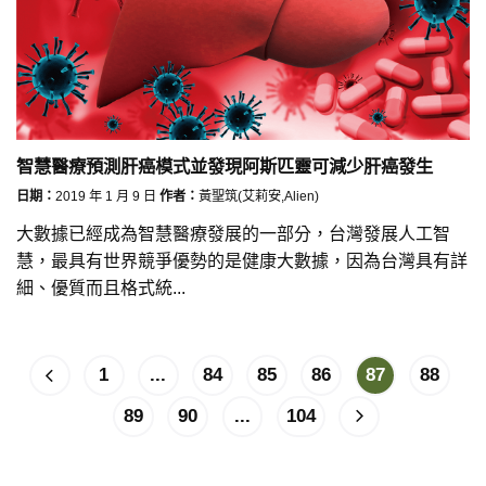
智慧醫療預測肝癌模式並發現阿斯匹靈可減少肝癌發生
日期：
2019 年 1 月 9 日
作者：
黃聖筑(艾莉安,Alien)
大數據已經成為智慧醫療發展的一部分，台灣發展人工智
慧，最具有世界競爭優勢的是健康大數據，因為台灣具有詳
細、優質而且格式統...
1
...
84
85
86
87
88
89
90
...
104