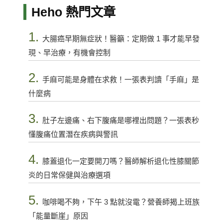
Heho 熱門文章
1.
大腸癌早期無症狀！醫籲：定期做 1 事才能早發
現、早治療，有機會控制
2.
手麻可能是身體在求救！一張表判讀「手麻」是
什麼病
3.
肚子左邊痛、右下腹痛是哪裡出問題？一張表秒
懂腹痛位置潛在疾病與警訊
4.
膝蓋退化一定要開刀嗎？醫師解析退化性膝關節
炎的日常保健與治療選項
5.
咖啡喝不夠，下午 3 點就沒電？營養師揭上班族
「能量斷崖」原因