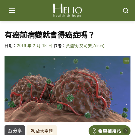
Skip
to
content
有癌前病變就會得癌症嗎？
日期：
2019 年 2 月 18 日
作者：
黃聖筑(艾莉安,Alien)
分享
放大字體