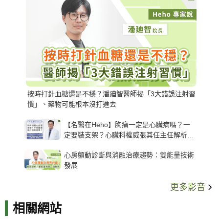
按時打針血糖還是不穩？潘廸智醫師揭「3大錯誤注射習
慣」、藥物可能根本沒打進去
【名醫在Heho】胸痛一定是心臟病嗎？一
定要裝支架？心臟科權威張其任主任解析支
架種類、風險與選擇關鍵
心房顫動診斷與消融治療趨勢：雙能量技術
發展
更多影音
相關網站