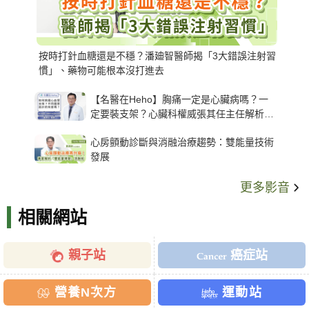
按時打針血糖還是不穩？潘廸智醫師揭「3大錯誤注射習
慣」、藥物可能根本沒打進去
【名醫在Heho】胸痛一定是心臟病嗎？一
定要裝支架？心臟科權威張其任主任解析支
架種類、風險與選擇關鍵
心房顫動診斷與消融治療趨勢：雙能量技術
發展
更多影音
相關網站
親子站
癌症站
營養N次方
運動站