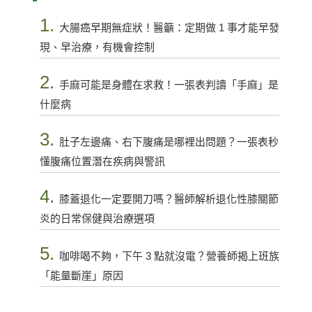
1.
大腸癌早期無症狀！醫籲：定期做 1 事才能早發
現、早治療，有機會控制
2.
手麻可能是身體在求救！一張表判讀「手麻」是
什麼病
3.
肚子左邊痛、右下腹痛是哪裡出問題？一張表秒
懂腹痛位置潛在疾病與警訊
4.
膝蓋退化一定要開刀嗎？醫師解析退化性膝關節
炎的日常保健與治療選項
5.
咖啡喝不夠，下午 3 點就沒電？營養師揭上班族
「能量斷崖」原因