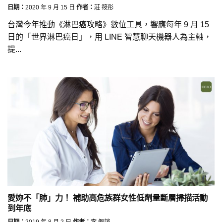
日期：
2020 年 9 月 15 日
作者：
莊 筱彤
台灣今年推動《淋巴癌攻略》數位工具，響應每年 9 月 15
日的「世界淋巴癌日」，用 LINE 智慧聊天機器人為主軸，
提...
愛妳不「肺」力！ 補助高危族群女性低劑量斷層掃描活動
到年底
日期：
2019 年 8 月 2 日
作者：
李 佩諠