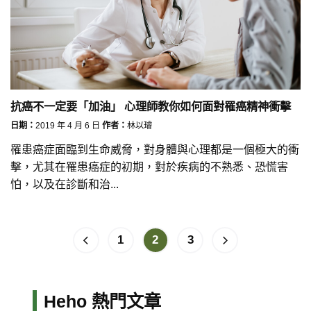
抗癌不一定要「加油」 心理師教你如何面對罹癌精神衝擊
日期：
2019 年 4 月 6 日
作者：
林以璿
罹患癌症面臨到生命威脅，對身體與心理都是一個極大的衝
擊，尤其在罹患癌症的初期，對於疾病的不熟悉、恐慌害
怕，以及在診斷和治...
1
2
3
Heho 熱門文章