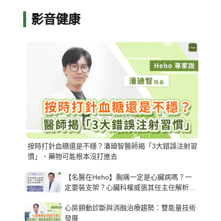
影音健康
按時打針血糖還是不穩？潘廸智醫師揭「3大錯誤注射習
慣」、藥物可能根本沒打進去
【名醫在Heho】胸痛一定是心臟病嗎？一
定要裝支架？心臟科權威張其任主任解析支
架種類、風險與選擇關鍵
心房顫動診斷與消融治療趨勢：雙能量技術
發展