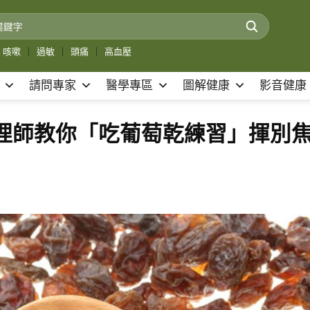
咳嗽
｜
過敏
｜
頭痛
｜
高血壓
請問專家
醫學專區
圖解健康
影音健康
心理師教你「吃葡萄乾練習」揮別