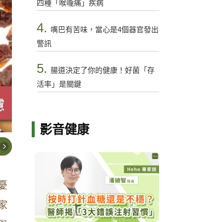
四種「喉嚨痛」疾病
4.
嘴巴有苦味，當心是4個器官發出
警訊
5.
腸道決定了你的健康！好菌「存
活率」是關鍵
影音健康
憂
家