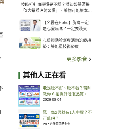
與
按時打針血糖還是不穩？潘廸智醫師揭
「3大錯誤注射習慣」、藥物可能根本沒
打進去
【名醫在Heho】胸痛一定
是心臟病嗎？一定要裝支
這
架？心臟科權威張其任主任
心房顫動診斷與消融治療趨
解析支架種類、風險與選擇
勢：雙能量技術發展
關鍵
、
更多影音
其他人正在看
不
老是睡不好、睡不著？醫師
教你 6 招提升睡眠品質，建
立睡前儀式更容易入眠
2026-08-04
」
驚！每2男就有1人中標？不
可能吧？
PR・台灣癌症基金會