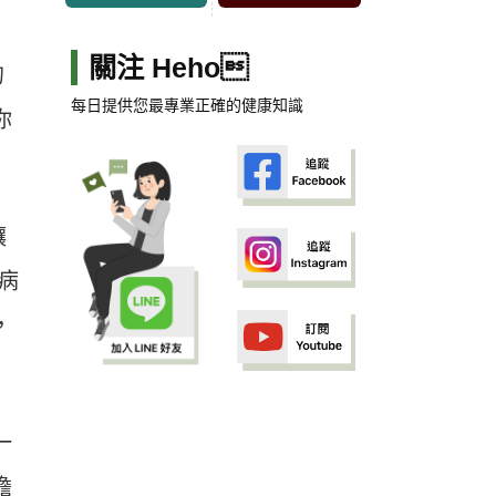
關注 Heho
的
每日提供您最專業正確的健康知識
你
讓
病
，
一
擔