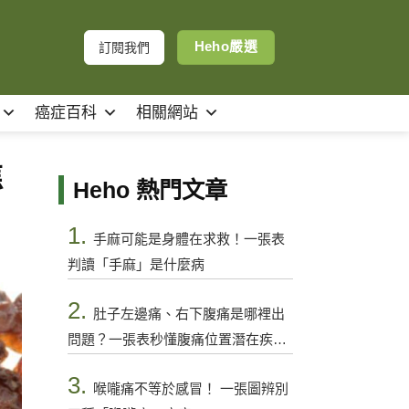
Heho嚴選
訂閱我們
癌症百科
相關網站
焦
Heho 熱門文章
1.
手麻可能是身體在求救！一張表
判讀「手麻」是什麼病
2.
肚子左邊痛、右下腹痛是哪裡出
問題？一張表秒懂腹痛位置潛在疾病
與警訊
3.
喉嚨痛不等於感冒！ 一張圖辨別