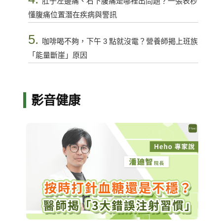
肚子左邊痛、右下腹痛是哪裡出問題？一張表秒
懂腹痛位置潛在疾病與警訊
5.
咖啡喝不夠，下午 3 點就沒電？營養師揭上班族
「能量斷崖」原因
影音健康