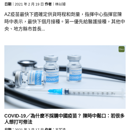
日期：
2021 年 2 月 19 日
作者：
林以璿
AZ疫苗最快下週確定供貨時程和劑量，指揮中心指揮官陳
時中表示，最快下個月接種。第一優先給醫護接種，其他中
央、地方縣市首長...
COVID-19／為什麼不採購中國疫苗？ 陳時中鬆口：若很多
人想打可修法
日期：
2021 年 2 月 17 日
作者：
王芊淩