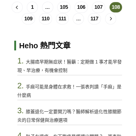
1
...
105
106
107
108
109
110
111
...
117
Heho 熱門文章
1.
大腸癌早期無症狀！醫籲：定期做 1 事才能早發
現、早治療，有機會控制
2.
手麻可能是身體在求救！一張表判讀「手麻」是
什麼病
3.
膝蓋退化一定要開刀嗎？醫師解析退化性膝關節
炎的日常保健與治療選項
4.