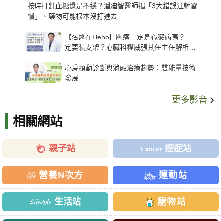
按時打針血糖還是不穩？潘廸智醫師揭「3大錯誤注射習
慣」、藥物可能根本沒打進去
【名醫在Heho】胸痛一定是心臟病嗎？一
定要裝支架？心臟科權威張其任主任解析支
架種類、風險與選擇關鍵
心房顫動診斷與消融治療趨勢：雙能量技術
發展
更多影音
相關網站
親子站
癌症站
營養N次方
運動站
生活站
寵物站