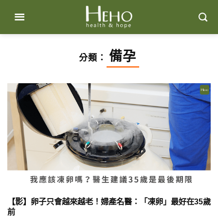
Skip
to
content
備孕
分類：
【影】卵⼦只會越來越⽼！婦產名醫：「凍卵」最好在35歲
前