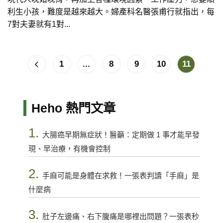
利生小孩，難度是越來越大。婦產科名醫張甫行就指出，每
7對夫妻就有1對...
1
...
8
9
10
11
Heho 熱門文章
1.
大腸癌早期無症狀！醫籲：定期做 1 事才能早發
現、早治療，有機會控制
2.
手麻可能是身體在求救！一張表判讀「手麻」是
什麼病
3.
肚子左邊痛、右下腹痛是哪裡出問題？一張表秒