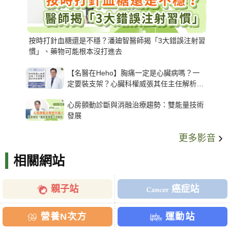
按時打針血糖還是不穩？潘廸智醫師揭「3大錯誤注射習
慣」、藥物可能根本沒打進去
【名醫在Heho】胸痛一定是心臟病嗎？一
定要裝支架？心臟科權威張其任主任解析支
架種類、風險與選擇關鍵
心房顫動診斷與消融治療趨勢：雙能量技術
發展
更多影音
相關網站
親子站
癌症站
營養N次方
運動站