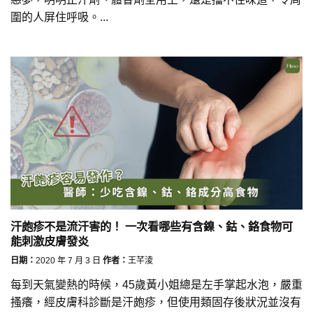
圍的人屏住呼吸。...
汗皰疹不是流汗害的！ 一次看哪些有含鎳、鈷、鉻食物可
能刺激皮膚發炎
日期：
2020 年 7 月 3 日
作者：
王芊淩
每到天氣變熱的時候，45歲黃小姐總是左手掌起水泡，嚴重
搔癢，經皮膚科診斷是汗皰疹，但使用類固存後狀況並沒有