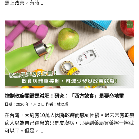
馬上改善，有時...
控制乾癬關鍵是減肥！研究：「西方飲食」是要命地雷
日期：
2020 年 7 月 2 日
作者：
林以璿
在台灣，大約有10萬人因為乾癬而感到困擾。過去常有乾癬
病人以為自己罹患的只是皮膚病，只要到藥局買藥擦一擦就
可以了。但是，...