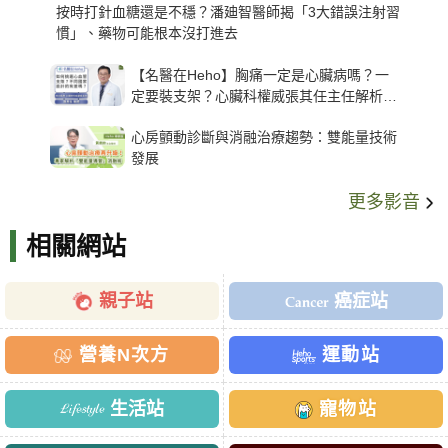
按時打針血糖還是不穩？潘廸智醫師揭「3大錯誤注射習
慣」、藥物可能根本沒打進去
【名醫在Heho】胸痛一定是心臟病嗎？一
定要裝支架？心臟科權威張其任主任解析支
架種類、風險與選擇關鍵
心房顫動診斷與消融治療趨勢：雙能量技術
發展
更多影音
相關網站
親子站
癌症站
營養N次方
運動站
生活站
寵物站