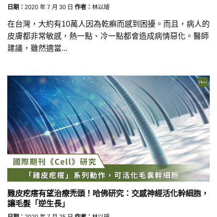
日期：
2020 年 7 月 30 日
作者：
林以璿
在台灣，大約有10萬人因為乾癬而感到困擾。而且，病人的
皮膚都非常敏感，熱一點、冷一點都會造成病情惡化。醫師
建議，雖然適當...
雞皮疙瘩有望治療禿頭！哈佛研究：交感神經活化幹細胞，
讓毛髮「逆生長」
日期：
2020 年 7 月 25 日
作者：
林以璿