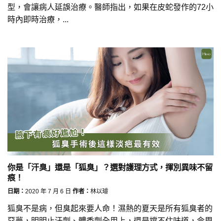
型，會讓病人延誤治療。醫師指出，如果在皮蛇發作的72小
時內即時治療，...
你是「汗臭」還是「狐臭」？選對護理方式，揮別異味不留
痕！
日期：
2020 年 7 月 6 日
作者：
林以璿
狐臭不是病，但臭起來要人命！濕熱的夏天是所有狐臭者的
惡夢，明明止汗劑、體香劑全用上，還是擋不住味道，令周