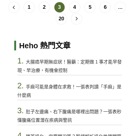
1
2
3
4
5
6
...
20
Heho 熱門文章
1.
大腸癌早期無症狀！醫籲：定期做 1 事才能早發
現、早治療，有機會控制
2.
手麻可能是身體在求救！一張表判讀「手麻」是
什麼病
3.
肚子左邊痛、右下腹痛是哪裡出問題？一張表秒
懂腹痛位置潛在疾病與警訊
4.