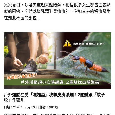
炎炎夏日，隨著天氣越來越悶熱，相信很多女生都曾面臨類
似的困擾，突然感覺乳頭乳暈癢癢的。突如其來的搔癢發生
在如此私密的部位...
戶外運動易受「隱翅蟲」攻擊皮膚潰爛！2關鍵跟「蚊子
咬」作區別
日期：
2020 年 7 月 13 日
作者：
林以璿