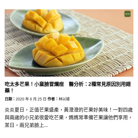
吃太多芒果！小童臉冒爛痘 醫分析：2種常見原因別用錯
藥！
日期：
2020 年 6 月 25 日
作者：
林以璿
炎炎夏日，正值芒果盛產，黃澄澄的芒果好美味！一對四歲
與兩歲的小兄弟很愛吃芒果，媽媽常準備芒果讓他們享用，
某日，兩兄弟臉上...