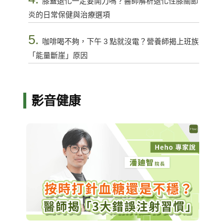
膝蓋退化一定要開刀嗎？醫師解析退化性膝關節
炎的日常保健與治療選項
5.
咖啡喝不夠，下午 3 點就沒電？營養師揭上班族
「能量斷崖」原因
影音健康