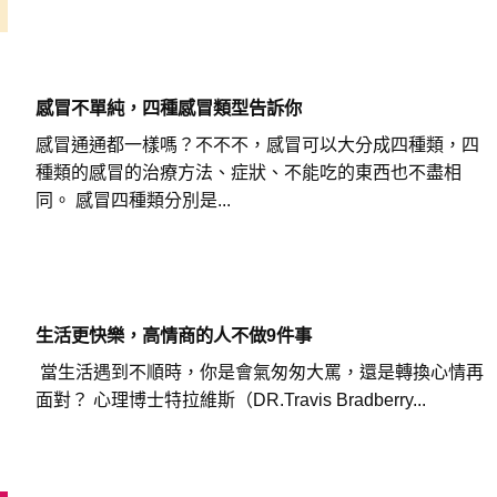
感冒不單純，四種感冒類型告訴你
感冒通通都一樣嗎？不不不，感冒可以大分成四種類，四
種類的感冒的治療方法、症狀、不能吃的東西也不盡相
同。 感冒四種類分別是...
生活更快樂，高情商的人不做9件事
當生活遇到不順時，你是會氣匆匆大罵，還是轉換心情再
面對？ 心理博士特拉維斯（DR.Travis Bradberry...