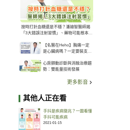
按時打針血糖還是不穩？潘廸智醫師揭
「3大錯誤注射習慣」、藥物可能根本沒
打進去
【名醫在Heho】胸痛一定
是心臟病嗎？一定要裝支
架？心臟科權威張其任主任
心房顫動診斷與消融治療趨
解析支架種類、風險與選擇
勢：雙能量技術發展
關鍵
更多影音
其他人正在看
手抖是疾病徵兆？一圖看懂
手抖可能疾病
2021-01-15