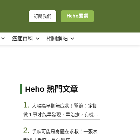
Heho嚴選
訂閱我們
癌症百科
相關網站
Heho 熱門文章
1.
大腸癌早期無症狀！醫籲：定期
做 1 事才能早發現、早治療，有機會
控制
2.
手麻可能是身體在求救！一張表