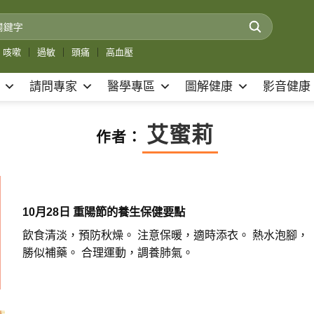
咳嗽
｜
過敏
｜
頭痛
｜
高血壓
請問專家
醫學專區
圖解健康
影音健康
艾蜜莉
作者：
10月28日 重陽節的養生保健要點
飲食清淡，預防秋燥。 注意保暖，適時添衣。 熱水泡腳，
勝似補藥。 合理運動，調養肺氣。