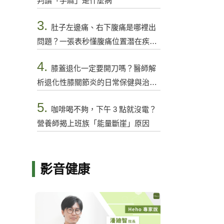
判讀「手麻」是什麼病
3.
肚子左邊痛、右下腹痛是哪裡出
問題？一張表秒懂腹痛位置潛在疾病
與警訊
4.
膝蓋退化一定要開刀嗎？醫師解
析退化性膝關節炎的日常保健與治療
選項
5.
咖啡喝不夠，下午 3 點就沒電？
營養師揭上班族「能量斷崖」原因
影音健康