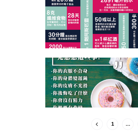
1
...