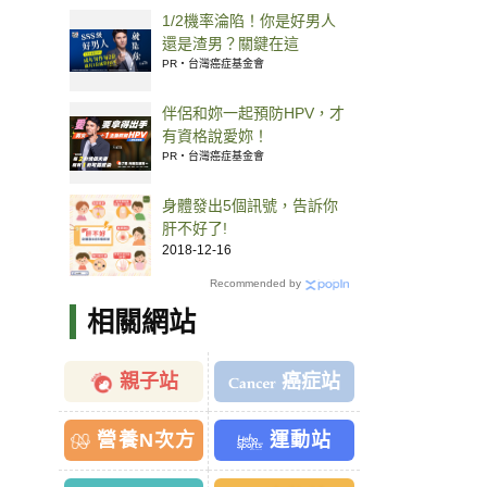
1/2機率淪陷！你是好男人
還是渣男？關鍵在這
PR・台灣癌症基金會
伴侶和妳一起預防HPV，才
有資格說愛妳！
PR・台灣癌症基金會
身體發出5個訊號，告訴你
肝不好了!
2018-12-16
Recommended by
相關網站
親子站
癌症站
營養N次方
運動站