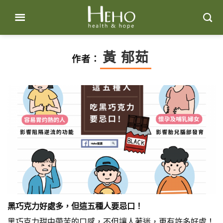
Skip
to
content
黃 郁茹
作者：
黑巧克力好處多，但這五種人要忌口！
黑巧克力甜中帶苦的口感，不但讓人著迷，更有許多好處！