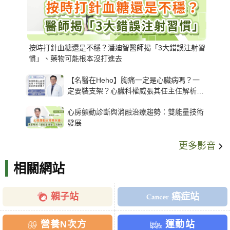
按時打針血糖還是不穩？潘廸智醫師揭「3大錯誤注射習
慣」、藥物可能根本沒打進去
【名醫在Heho】胸痛一定是心臟病嗎？一
定要裝支架？心臟科權威張其任主任解析支
架種類、風險與選擇關鍵
心房顫動診斷與消融治療趨勢：雙能量技術
發展
更多影音
相關網站
親子站
癌症站
營養N次方
運動站