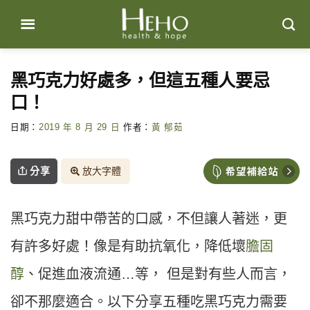
Skip
to
content
黑巧克力好處多，但這五種人要忌
口！
日期：
2019 年 8 月 29 日
作者：
黃 郁茹
分享
放大字體
黑巧克力甜中帶苦的口感，不但讓人著迷，更
有許多好處！像是有助抗氧化，降低壞
膽固
醇
、促進血液流通…等， 但是對有些人而言，
卻不那麼適合。以下分享五種吃黑巧克力需要