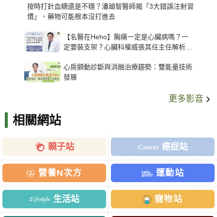
按時打針血糖還是不穩？潘廸智醫師揭「3大錯誤注射習
慣」、藥物可能根本沒打進去
【名醫在Heho】胸痛一定是心臟病嗎？一
定要裝支架？心臟科權威張其任主任解析支
架種類、風險與選擇關鍵
心房顫動診斷與消融治療趨勢：雙能量技術
發展
更多影音
相關網站
親子站
癌症站
營養N次方
運動站
生活站
寵物站