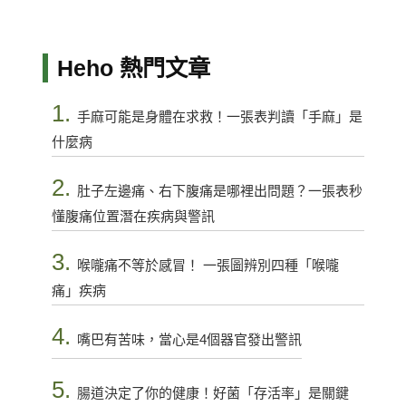
Heho 熱門文章
1.
手麻可能是身體在求救！一張表判讀「手麻」是
什麼病
2.
肚子左邊痛、右下腹痛是哪裡出問題？一張表秒
懂腹痛位置潛在疾病與警訊
3.
喉嚨痛不等於感冒！ 一張圖辨別四種「喉嚨
痛」疾病
4.
嘴巴有苦味，當心是4個器官發出警訊
5.
腸道決定了你的健康！好菌「存活率」是關鍵