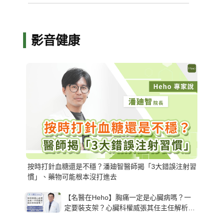
影音健康
按時打針血糖還是不穩？潘廸智醫師揭「3大錯誤注射習
慣」、藥物可能根本沒打進去
【名醫在Heho】胸痛一定是心臟病嗎？一
定要裝支架？心臟科權威張其任主任解析支
架種類、風險與選擇關鍵