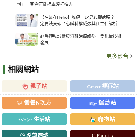
慣」、藥物可能根本沒打進去
【名醫在Heho】胸痛一定是心臟病嗎？一
定要裝支架？心臟科權威張其任主任解析支
架種類、風險與選擇關鍵
心房顫動診斷與消融治療趨勢：雙能量技術
發展
更多影音
相關網站
親子站
癌症站
營養N次方
運動站
生活站
寵物站
希望商城