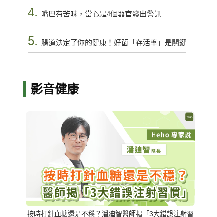
4.
嘴巴有苦味，當心是4個器官發出警訊
5.
腸道決定了你的健康！好菌「存活率」是關鍵
影音健康
按時打針血糖還是不穩？潘廸智醫師揭「3大錯誤注射習