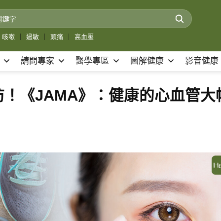
咳嗽
｜
過敏
｜
頭痛
｜
高血壓
請問專家
醫學專區
圖解健康
影音健康
！《JAMA》：健康的心血管大