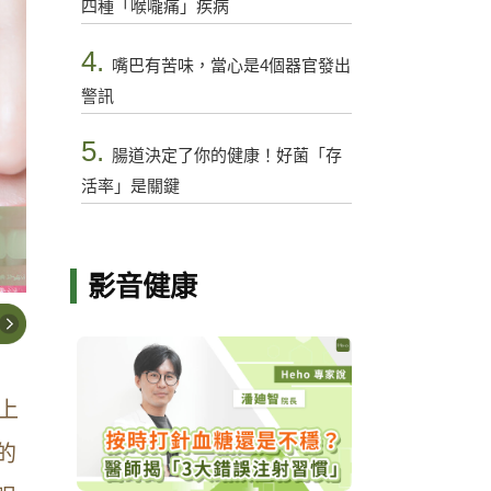
四種「喉嚨痛」疾病
4.
嘴巴有苦味，當心是4個器官發出
警訊
5.
腸道決定了你的健康！好菌「存
活率」是關鍵
影音健康
上
的