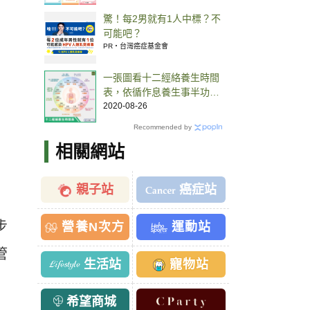
驚！每2男就有1人中標？不
可能吧？
PR・台灣癌症基金會
一張圖看十二經絡養生時間
表，依循作息養生事半功
倍！
2020-08-26
Recommended by
相關網站
親子站
癌症站
步
營養N次方
運動站
管
生活站
寵物站
希望商城