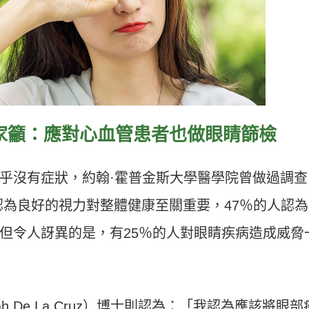
家籲：應對心血管患者也做眼睛篩檢
乎沒有症狀，約翰
·
霍普金斯大學醫學院曾做過調查
認為良好的視力對整體健康至關重要，
47
％的人認為
但令人訝異的是，有
25
％的人對眼睛疾病造成威脅
h De La Cruz
）博士則認為：「我認為應該將眼部