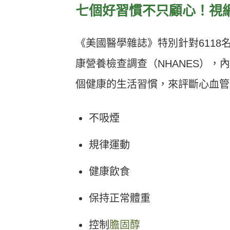
七個好習慣不只顧心！
視
《美國醫學雜誌》特別針對
6118
康營養檢查調查（
NHANES
），內
個健康的生活習慣，來評斷心血管
不吸煙
規律運動
健康飲食
保持正常體重
控制
膽固醇