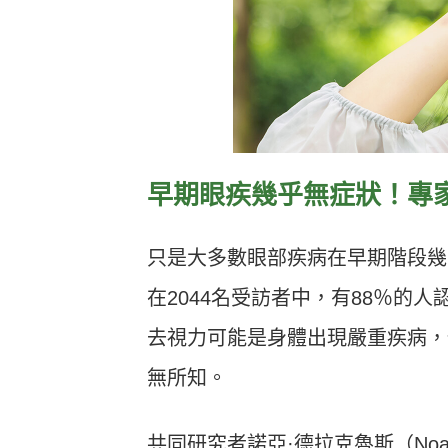
早期眼疾幾乎無症狀！專
只是大多數眼部疾病在早期階段幾
在
2044
名受訪者中，有
88
％的人
去視力可能是身體出現嚴重疾病，
無所知。
共同研究者諾亞
·
德拉克魯斯（
Noa