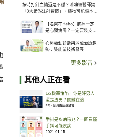
眼
按時打針血糖還是不穩？潘廸智醫師揭
「3大錯誤注射習慣」、藥物可能根本沒
打進去
【名醫在Heho】胸痛一定
是心臟病嗎？一定要裝支
架？心臟科權威張其任主任
心房顫動診斷與消融治療趨
解析支架種類、風險與選擇
勢：雙能量技術發展
關鍵
也
更多影音
學
其他人正在看
高
1/2機率淪陷！你是好男人
還是渣男？關鍵在這
PR・台灣癌症基金會
手抖是疾病徵兆？一圖看懂
手抖可能疾病
2021-01-15