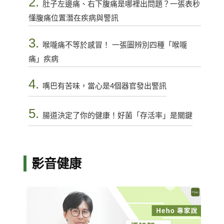
2.
肚子左邊痛、右下腹痛是哪裡出問題？一張表秒
懂腹痛位置潛在疾病與警訊
3.
喉嚨痛不等於感冒！ 一張圖辨別四種「喉嚨
痛」疾病
4.
嘴巴有苦味，當心是4個器官發出警訊
5.
腸道決定了你的健康！好菌「存活率」是關鍵
影音健康