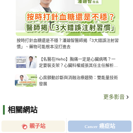
按時打針血糖還是不穩？潘廸智醫師揭「3大錯誤注射習
慣」、藥物可能根本沒打進去
【名醫在Heho】胸痛一定是心臟病嗎？一
定要裝支架？心臟科權威張其任主任解析支
架種類、風險與選擇關鍵
心房顫動診斷與消融治療趨勢：雙能量技術
發展
更多影音
相關網站
親子站
癌症站