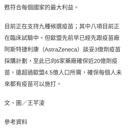
甦符合每個國家的最大利益。
目前正在支持九種候選疫苗；其中八項目前正
在臨床試驗中。但歐盟先前早已經先跟疫苗廠
阿斯特捷利康（
AstraZeneca
）談妥
3
億劑疫苗
採購計劃，至此已向
6
家藥廠確保近
20
億劑疫
苗，遠超過歐盟
4.5
億人口所需，確保每個人未
來都有疫苗可以施打。
文、圖／王芊淩
參考資料