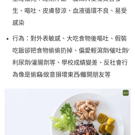
生、嘔吐、皮膚發涼、血液循環不良、易受
感染
行為：對外表敏感、大吃食物後嘔吐、假裝
吃飯卻把食物偷偷扔掉、偏愛輕瀉劑∕催吐劑∕
利尿劑∕灌腸劑等、學校成績變差、反社會行
為像是偷竊∕故意損壞東西∕離開朋友等