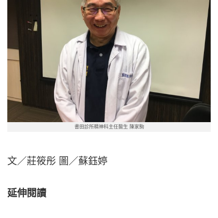
書田診所精神科主任醫生 陳家駒
文／莊筱彤 圖／蘇鈺婷
延伸閱讀