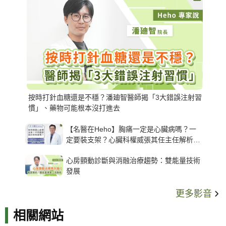
按時打針血糖還是不穩？潘廸智醫師揭「3大錯誤注射習
慣」、藥物可能根本沒打進去
【名醫在Heho】胸痛一定是心臟病嗎？一
定要裝支架？心臟科權威張其任主任解析支
架種類、風險與選擇關鍵
心房顫動診斷與消融治療趨勢：雙能量技術
發展
更多影音
相關網站