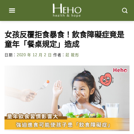
Skip
to
content
女孩反覆拒食暴食！飲食障礙症竟是
童年「餐桌規定」造成
日期：
2020 年 12 月 2 日
作者：
莊 筱彤