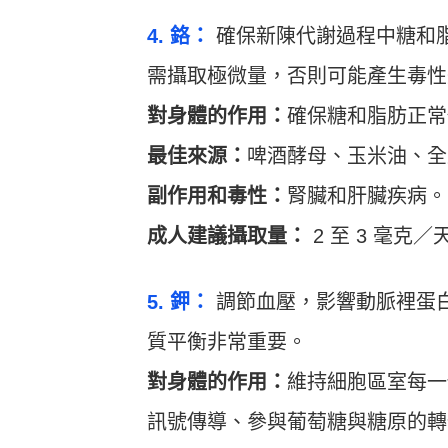
4. 鉻：
確保新陳代謝過程中糖和
需攝取極微量，否則可能產生毒性
對身體的作用：
確保糖和脂肪正常
最佳來源：
啤酒酵母、玉米油、全
副作用和毒性：
腎臟和肝臟疾病。
成人建議攝取量：
2 至 3 毫克／
5. 鉀：
調節血壓，影響動脈裡蛋
質平衡非常重要。
對身體的作用：
維持細胞區室每一
訊號傳導、參與葡萄糖與糖原的轉