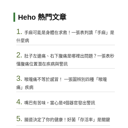
Heho 熱門文章
1.
手麻可能是身體在求救！一張表判讀「手麻」是
什麼病
2.
肚子左邊痛、右下腹痛是哪裡出問題？一張表秒
懂腹痛位置潛在疾病與警訊
3.
喉嚨痛不等於感冒！ 一張圖辨別四種「喉嚨
痛」疾病
4.
嘴巴有苦味，當心是4個器官發出警訊
5.
腸道決定了你的健康！好菌「存活率」是關鍵