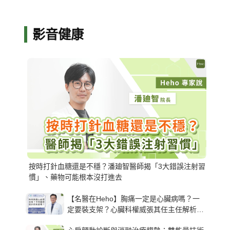
影音健康
按時打針血糖還是不穩？潘廸智醫師揭「3大錯誤注射習
慣」、藥物可能根本沒打進去
【名醫在Heho】胸痛一定是心臟病嗎？一
定要裝支架？心臟科權威張其任主任解析支
架種類、風險與選擇關鍵