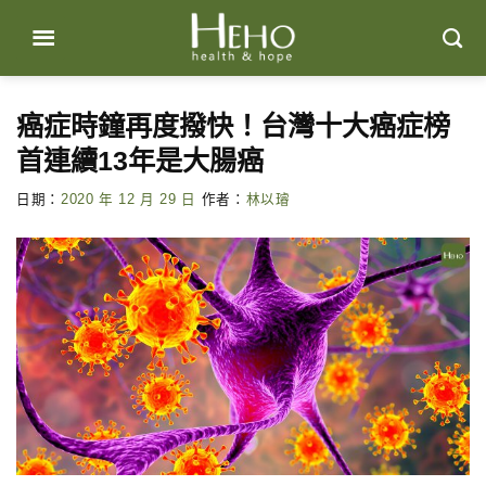
Skip
to
content
癌症時鐘再度撥快！台灣十大癌症榜
首連續13年是大腸癌
日期：
2020 年 12 月 29 日
作者：
林以璿