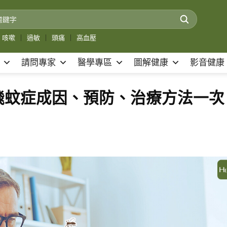
咳嗽
｜
過敏
｜
頭痛
｜
高血壓
請問專家
醫學專區
圖解健康
影音健康
飛蚊症成因、預防、治療方法一次