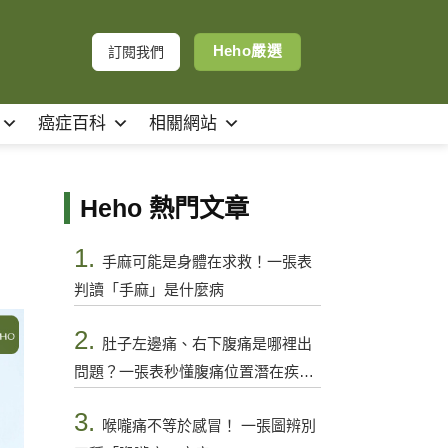
Heho嚴選
訂閱我們
癌症百科
相關網站
Heho 熱門文章
1.
手麻可能是身體在求救！一張表
判讀「手麻」是什麼病
2.
肚子左邊痛、右下腹痛是哪裡出
問題？一張表秒懂腹痛位置潛在疾病
與警訊
3.
喉嚨痛不等於感冒！ 一張圖辨別