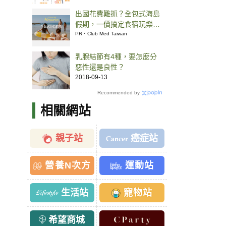
出國花費難抓？全包式海島
假期，一價搞定食宿玩樂，
省錢更省心！
PR・Club Med Taiwan
乳腺結節有4種，要怎麼分
惡性還是良性？
2018-09-13
Recommended by
相關網站
親子站
癌症站
營養N次方
運動站
生活站
寵物站
希望商城