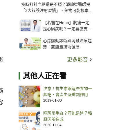
按時打針血糖還是不穩？潘廸智醫師揭
「3大錯誤注射習慣」、藥物可能根本沒
打進去
【名醫在Heho】胸痛一定
是心臟病嗎？一定要裝支
架？心臟科權威張其任主任
心房顫動診斷與消融治療趨
解析支架種類、風險與選擇
勢：雙能量技術發展
關鍵
更多影音
影
其他人正在看
注意！抗生素跟這些食物一
隨
起吃，會產生嚴重副作用
2019-01-30
容
睡醒常手麻？可能是這７種
原因所造成
2020-11-04