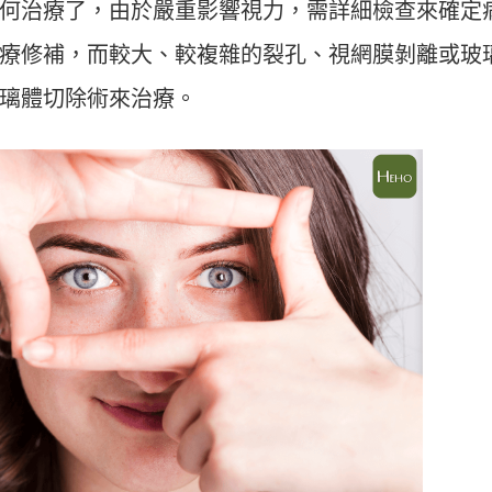
何治療了，由於嚴重影響視力，需詳細檢查來確定
療修補，而較大、較複雜的裂孔、視網膜剝離或玻
璃體切除術來治療。