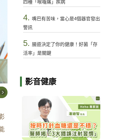
四種「喉嚨痛」疾病
4.
嘴巴有苦味，當心是4個器官發出
警訊
5.
腸道決定了你的健康！好菌「存
活率」是關鍵
影音健康
影
能