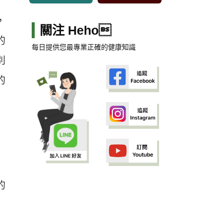
，
關注 Heho
的
每日提供您最專業正確的健康知識
別
的
的