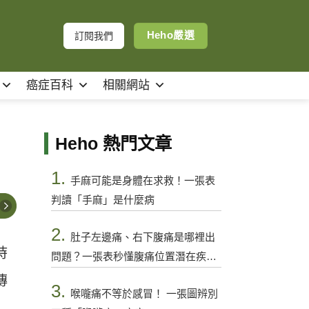
Heho嚴選
訂閱我們
癌症百科
相關網站
Heho 熱門文章
1.
手麻可能是身體在求救！一張表
判讀「手麻」是什麼病
2.
肚子左邊痛、右下腹痛是哪裡出
時
問題？一張表秒懂腹痛位置潛在疾病
與警訊
傳
3.
喉嚨痛不等於感冒！ 一張圖辨別