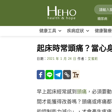
Skip
to
content
糖尿病
｜
健康工具
疾病症狀
健康醫療
起床時常頭痛？當心身
日期：
2021 年 1 月 24 日
作者：
艾蜜莉
早上起床經常感到
頭痛
，必須要動
間才能獲得改善嗎？頭痛或疼痛都
的控制能力減少」，才會產生疼痛