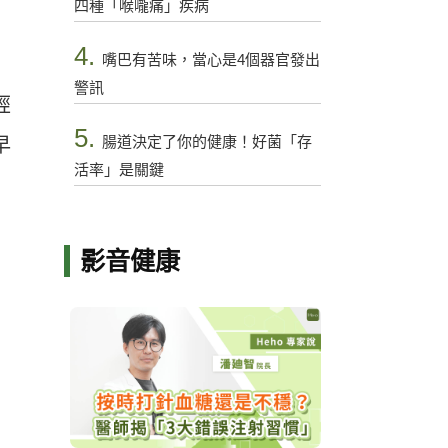
四種「喉嚨痛」疾病
4.
嘴巴有苦味，當心是4個器官發出
警訊
經
5.
腸道決定了你的健康！好菌「存
早
活率」是關鍵
影音健康