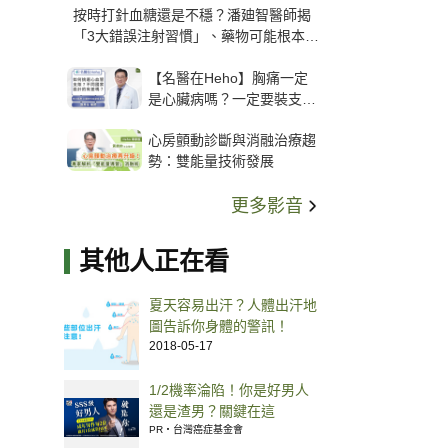
按時打針血糖還是不穩？潘廸智醫師揭
「3大錯誤注射習慣」、藥物可能根本沒
打進去
【名醫在Heho】胸痛一定
是心臟病嗎？一定要裝支
架？心臟科權威張其任主任
心房顫動診斷與消融治療趨
解析支架種類、風險與選擇
勢：雙能量技術發展
關鍵
更多影音
其他人正在看
夏天容易出汗？人體出汗地
圖告訴你身體的警訊！
2018-05-17
1/2機率淪陷！你是好男人
還是渣男？關鍵在這
PR・台灣癌症基金會