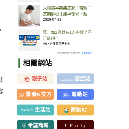
大腸癌早期無症狀！醫籲：
定期篩檢才能早發現，越快
治療有機會控制
2026-07-31
，
驚！每2男就有1人中標？不
可能吧？
PR・台灣癌症基金會
Recommended by
相關網站
親子站
癌症站
就
容
營養N次方
運動站
生活站
寵物站
希望商城