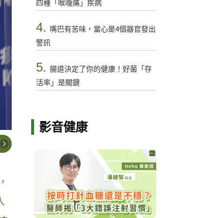
四種「喉嚨痛」疾病
4.
嘴巴有苦味，當心是4個器官發出
警訊
5.
腸道決定了你的健康！好菌「存
活率」是關鍵
影音健康
，
入