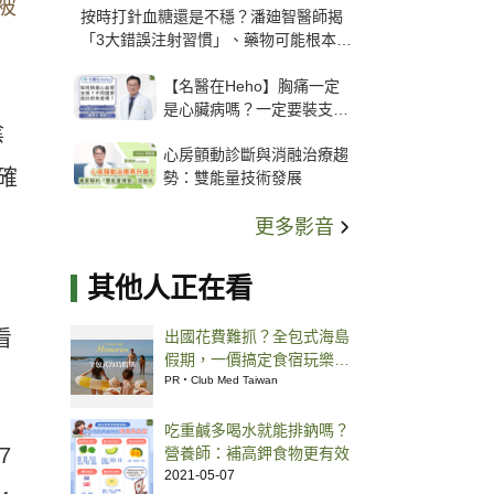
被
按時打針血糖還是不穩？潘廸智醫師揭
「3大錯誤注射習慣」、藥物可能根本沒
打進去
【名醫在Heho】胸痛一定
是心臟病嗎？一定要裝支
陰
架？心臟科權威張其任主任
心房顫動診斷與消融治療趨
解析支架種類、風險與選擇
確
勢：雙能量技術發展
關鍵
更多影音
其他人正在看
看
出國花費難抓？全包式海島
假期，一價搞定食宿玩樂，
省錢更省心！
PR・Club Med Taiwan
吃重鹹多喝水就能排鈉嗎？
7
營養師：補高鉀食物更有效
2021-05-07