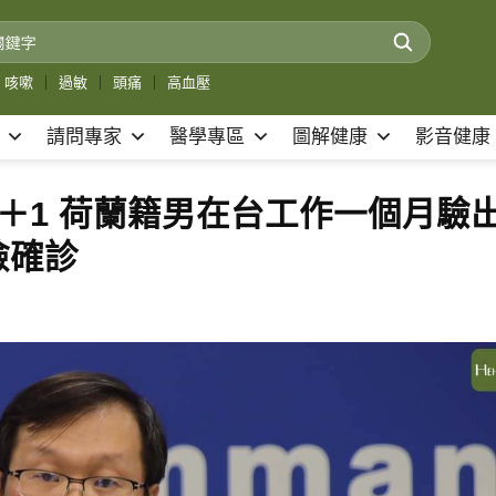
咳嗽
｜
過敏
｜
頭痛
｜
高血壓
請問專家
醫學專區
圖解健康
影音健康
移入＋1 荷蘭籍男在台工作一個月驗
檢確診