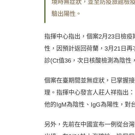
境時無症狀，並至防疫旅館檢
驗出陽性。
指揮中心指出，個案2月23日檢
性，因預計返回荷蘭，3月21日再
診(Ct值36，次日核酸檢測為陰性
個案在臺期間並無症狀，已掌握接
理。指揮中心發言人莊人祥指出：
他的
IgM
為陰性、
IgG
為陽性，對
另外，先前在中國宣布一例從台灣