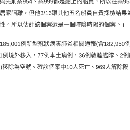
與先前案954、案999都是船上的船員，所以在案95
居家隔離，但他3/16跟其他五名船員自費採檢結果
性。所以估計該個案還是一個時陰時陽的個案。」
5,001例新型冠狀病毒肺炎相關通報(含182,950
891例境外移入，77例本土病例，36例敦睦艦隊、2例
0)移除為空號。確診個案中10人死亡、969人解除隔