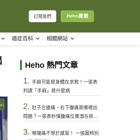
Heho嚴選
訂閱我們
癌症百科
相關網站
出
Heho 熱門文章
1.
手麻可能是身體在求救！一張表
判讀「手麻」是什麼病
2.
肚子左邊痛、右下腹痛是哪裡出
問題？一張表秒懂腹痛位置潛在疾病
與警訊
3.
喉嚨痛不等於感冒！ 一張圖辨別