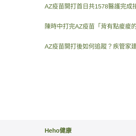
AZ疫苗開打首日共1578醫護完
陳時中打完AZ疫苗「背有點痠痠的
AZ疫苗開打後如何追蹤？疾管家
Heho健康