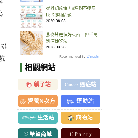
4
從腳知疾病！8種腳不適反
為
映的健康問題
2020-08-03
燕麥片是個好東西，但千萬
別這樣吃法
例排
2018-03-28
Recommended by
航
相關網站
親子站
癌症站
營養N次方
運動站
生活站
寵物站
希望商城