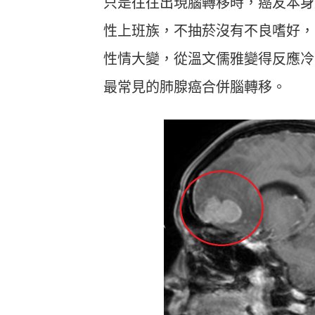
只是往往出現腦轉移時，癌友本身
性上班族，不抽菸沒有不良嗜好，
性情大變，從溫文儒雅變得反應冷
最常見的肺腺癌合併腦轉移。