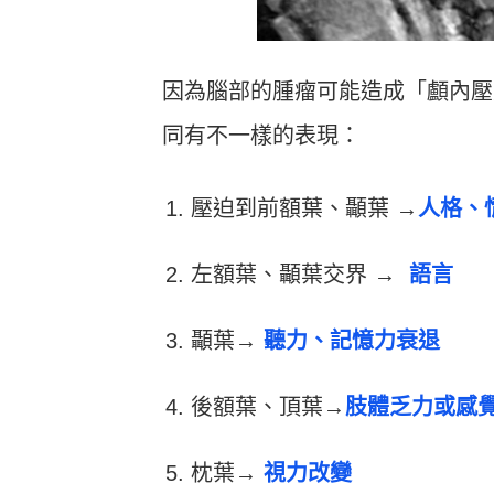
因為腦部的腫瘤可能造成「顱內壓
同有不一樣的表現：
壓迫到前額葉、顳葉 →
人格、
左額葉、顳葉交界 →
語言
顳葉→
聽力、記憶力衰退
後額葉、頂葉→
肢體乏力或感
枕葉→
視力改變