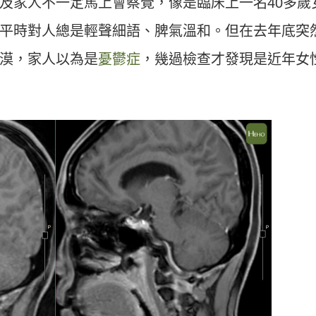
及家人不一定馬上會察覺，像是臨床上一名40多歲
平時對人總是輕聲細語、脾氣溫和。但在去年底突
漠，家人以為是
憂鬱症
，幾過檢查才發現是近年女