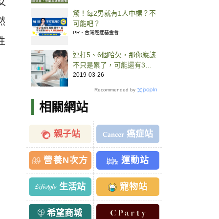
女
驚！每2男就有1人中標？不
然
可能吧？
PR・台灣癌症基金會
性
連打5、6個哈欠，那你應該
不只是累了，可能還有3種
病上身
2019-03-26
Recommended by
相關網站
親子站
癌症站
營養N次方
運動站
生活站
寵物站
希望商城