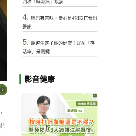
四種「喉嚨痛」疾病
4.
嘴巴有苦味，當心是4個器官發出
警訊
5.
腸道決定了你的健康！好菌「存
活率」是關鍵
影音健康
，
現