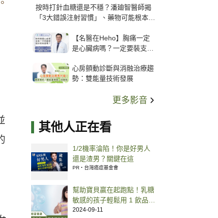
。
按時打針血糖還是不穩？潘廸智醫師揭
「3大錯誤注射習慣」、藥物可能根本沒
打進去
【名醫在Heho】胸痛一定
是心臟病嗎？一定要裝支
架？心臟科權威張其任主任
心房顫動診斷與消融治療趨
解析支架種類、風險與選擇
勢：雙能量技術發展
關鍵
更多影音
並
其他人正在看
的
1/2機率淪陷！你是好男人
還是渣男？關鍵在這
PR・台灣癌症基金會
幫助寶貝贏在起跑點！乳糖
敏感的孩子輕鬆用 1 飲品替
換牛奶就能補好鈣
2024-09-11