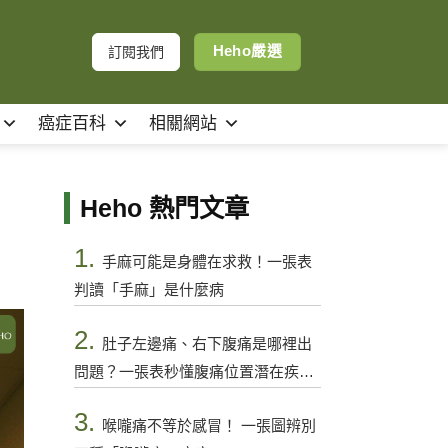
Heho嚴選
訂閱我們
癌症百科
相關網站
Heho 熱門文章
1.
手麻可能是身體在求救！一張表
判讀「手麻」是什麼病
2.
肚子左邊痛、右下腹痛是哪裡出
問題？一張表秒懂腹痛位置潛在疾病
與警訊
3.
喉嚨痛不等於感冒！ 一張圖辨別