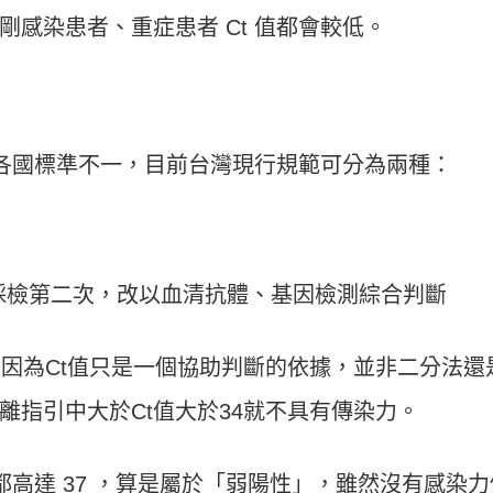
剛感染患者、重症患者
Ct
值都會較低。
各國標準不一，目前台灣現行規範可分為兩種：
下，需要採檢第二次，改以血清抗體、基因檢測綜合判斷
，因為
Ct
值只是一個協助判斷的依據，並非二分法還
離指引中大於
Ct
值大於
34
就不具有傳染力。
都高達
37
，算是屬於「弱陽性」，雖然沒有感染力