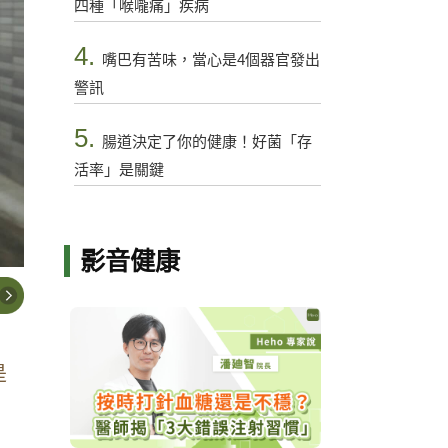
四種「喉嚨痛」疾病
4.
嘴巴有苦味，當心是4個器官發出
警訊
5.
腸道決定了你的健康！好菌「存
活率」是關鍵
影音健康
是