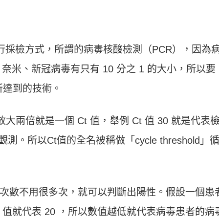
行採檢方式，所謂的病毒核酸檢測（
PCR
），因為
0
奈米、新冠病毒有只有
10
分之
1
的大小，所以要
所達到的技術。
放大兩倍就是一個
Ct
值，舉例
Ct
值
30
就是代表
觀測。所以
Ct
值的全名被稱做「
cycle threshold
」
次數不用很多次，就可以判斷出陽性。假設一個患
t
值就代表
20
，所以數值越低就代表病毒患者的病