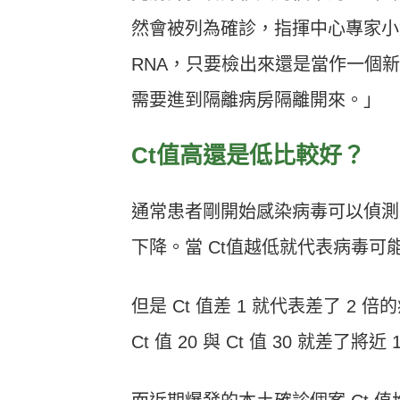
然會被列為確診，指揮中心專家小
RNA
，只要檢出來還是當作一個
需要進到隔離病房隔離開來。」
Ct
值高還是低比較好？
通常患者剛開始感染病毒可以偵測
下降。當
Ct
值越低就代表病毒可
但是
Ct
值差
1
就代表差了
2
倍的
Ct
值
20
與
Ct
值
30
就差了將近
1