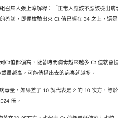
組召集人張上淳解釋：「正常人應該不應該檢出病
新的確診，即便檢驗出來
Ct
值已經在
34
之上，還是
到
Ct
值都偏高，隨著時間病毒越來越多
Ct
值就會
能載量越高，可能傳播出去的病毒就越多。
病毒量，如果差了
10
就代表是
2
的
10
次方，等於
024
倍。