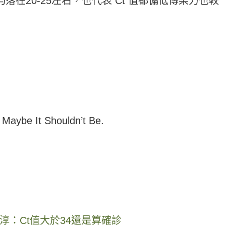
均落在
20-25
左右，也代表
Ct
值都偏低傳染力也較
. Maybe It Shouldn’t Be.
：Ct值大於34還是算確診