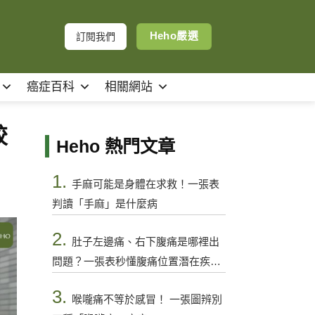
Heho嚴選
訂閱我們
癌症百科
相關網站
較
Heho 熱門文章
1.
手麻可能是身體在求救！一張表
判讀「手麻」是什麼病
2.
肚子左邊痛、右下腹痛是哪裡出
問題？一張表秒懂腹痛位置潛在疾病
與警訊
3.
喉嚨痛不等於感冒！ 一張圖辨別