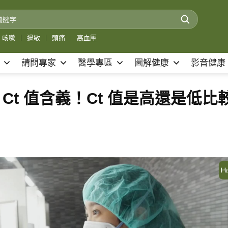
咳嗽
｜
過敏
｜
頭痛
｜
高血壓
請問專家
醫學專區
圖解健康
影音健康
懂 Ct 值含義！Ct 值是高還是低比