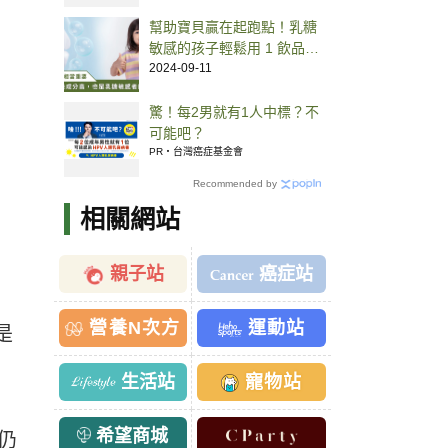
幫助寶貝贏在起跑點！乳糖
敏感的孩子輕鬆用 1 飲品替
換牛奶就能補好鈣
2024-09-11
驚！每2男就有1人中標？不
可能吧？
PR・台灣癌症基金會
Recommended by
相關網站
親子站
癌症站
營養N次方
運動站
是
生活站
寵物站
希望商城
仍