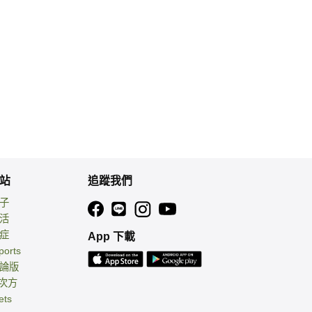
站
追蹤我們
親子
生活
癌症
App 下載
ports
討論版
 次方
ets