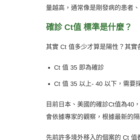
量越高，通常像是剛發病的患者、
確診
Ct
值
標準是什麼？
其實
Ct
值多少才算是陽性？其實
Ct
值
35
即為確診
Ct 值 35 以上- 40 以
目前日本、美國的確診
Ct
值為
40
會依據專家的觀察，根據最新的隔
先前許多境外移入的個案的
Ct
值