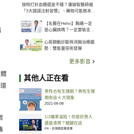
按時打針血糖還是不穩？潘廸智醫師揭
「3大錯誤注射習慣」、藥物可能根本沒
打進去
【名醫在Heho】胸痛一定
病
是心臟病嗎？一定要裝支
架？心臟科權威張其任主任
心房顫動診斷與消融治療趨
解析支架種類、風險與選擇
勢：雙能量技術發展
關鍵
更多影音
檢體
其他人正在看
循環
男性也有生理期？男性生理
期有這 6 大現象
2021-06-08
者
1/2機率淪陷！你是好男人
還是渣男？關鍵在這
毒
PR・台灣癌症基金會