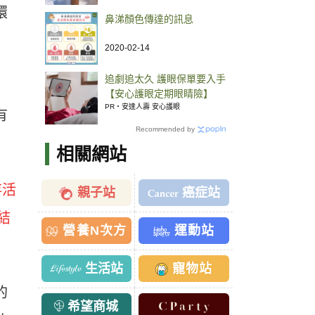
環
鼻涕顏色傳達的訊息
2020-02-14
追劇追太久 護眼保單要入手
【安心護眼定期眼睛險】
PR・安達人壽 安心護眼
有
Recommended by
相關網站
存活
親子站
癌症站
結
營養N次方
運動站
生活站
寵物站
的
希望商城