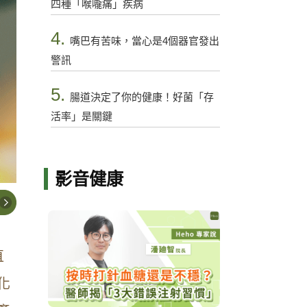
四種「喉嚨痛」疾病
4.
嘴巴有苦味，當心是4個器官發出
警訊
5.
腸道決定了你的健康！好菌「存
活率」是關鍵
影音健康
直
化