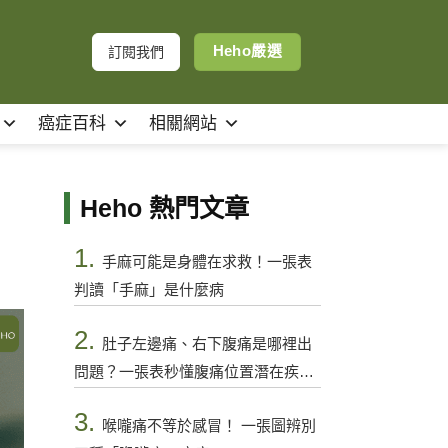
Heho嚴選
訂閱我們
癌症百科
相關網站
Heho 熱門文章
1.
手麻可能是身體在求救！一張表
判讀「手麻」是什麼病
2.
肚子左邊痛、右下腹痛是哪裡出
問題？一張表秒懂腹痛位置潛在疾病
與警訊
3.
喉嚨痛不等於感冒！ 一張圖辨別