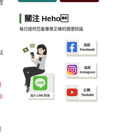
放
關注 Heho
每日提供您最專業正確的健康知識
以
療
少
的