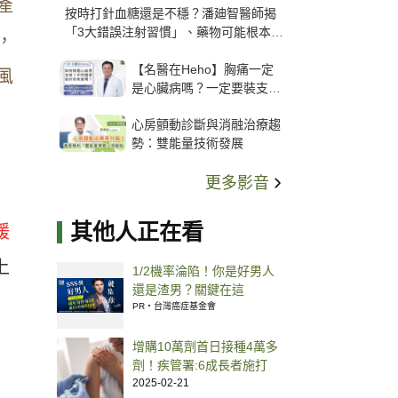
產
按時打針血糖還是不穩？潘廸智醫師揭
「3大錯誤注射習慣」、藥物可能根本沒
，
打進去
【名醫在Heho】胸痛一定
風
是心臟病嗎？一定要裝支
架？心臟科權威張其任主任
心房顫動診斷與消融治療趨
解析支架種類、風險與選擇
勢：雙能量技術發展
關鍵
更多影音
其他人正在看
緩
上
1/2機率淪陷！你是好男人
還是渣男？關鍵在這
PR・台灣癌症基金會
增購10萬劑首日接種4萬多
劑！疾管署:6成長者施打
2025-02-21