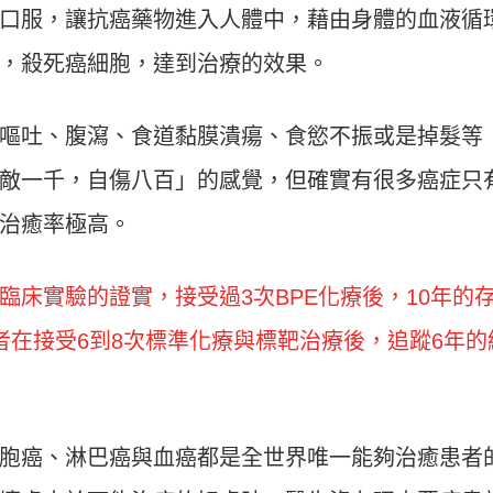
口服，讓抗癌藥物進入人體中，藉由身體的血液循
，殺死癌細胞，達到治療的效果。
嘔吐、腹瀉、食道黏膜潰瘍、食慾不振或是掉髮等
敵一千，自傷八百」的感覺，但確實有很多癌症只
治癒率極高。
臨床實驗的證實，接受過3次BPE化療後，10年的
者在接受6到8次標準化療與標靶治療後，追蹤6年的
胞癌、淋巴癌與血癌都是全世界唯一能夠治癒患者