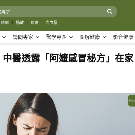
咳嗽
｜
過敏
｜
頭痛
｜
高血壓
請問專家
醫學專區
圖解健康
影音健康
！中醫透露「阿嬤感冒秘方」在家