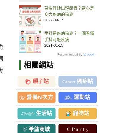
莫名其妙出現瘀青？當心是
６大疾病的徵兆
2022-09-17
手抖是疾病徵兆？一圖看懂
手抖可能疾病
2021-01-15
免
Recommended by
病
相關網站
毒
親子站
癌症站
營養N次方
運動站
生活站
寵物站
希望商城