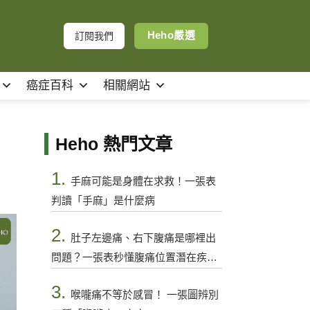
Heho嚴選
訂閱我們
癌症百科
相關網站
Heho 熱門文章
1.
手麻可能是身體在求救！一張表
判讀「手麻」是什麼病
2.
肚子左邊痛、右下腹痛是哪裡出
問題？一張表秒懂腹痛位置潛在疾病
與警訊
3.
喉嚨痛不等於感冒！ 一張圖辨別