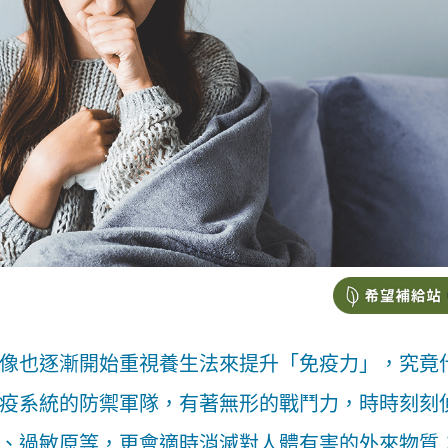
像也逐漸開始重視養生法來提升「免疫力」，究竟
疫系統的防禦軍隊，有著無形的戰鬥力，時時刻刻
、過敏原等，更會適時消滅對人體有害的外來物質