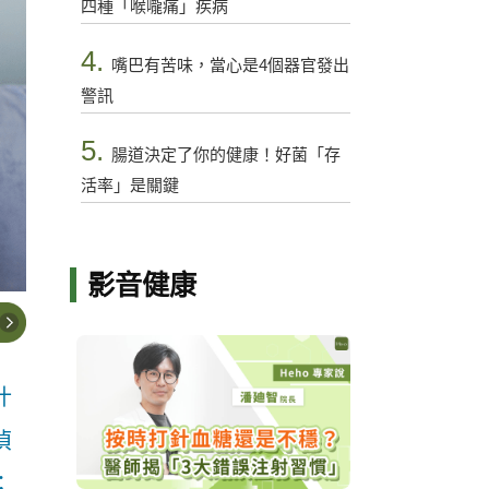
四種「喉嚨痛」疾病
4.
嘴巴有苦味，當心是4個器官發出
警訊
5.
腸道決定了你的健康！好菌「存
活率」是關鍵
影音健康
什
偵
；