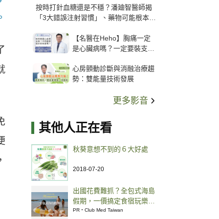
按時打針血糖還是不穩？潘廸智醫師揭
。
「3大錯誤注射習慣」、藥物可能根本沒
打進去
【名醫在Heho】胸痛一定
是心臟病嗎？一定要裝支
了
架？心臟科權威張其任主任
就
心房顫動診斷與消融治療趨
解析支架種類、風險與選擇
勢：雙能量技術發展
關鍵
更多影音
免
其他人正在看
便
秋葵意想不到的６大好處
，
2018-07-20
出國花費難抓？全包式海島
假期，一價搞定食宿玩樂，
省錢更省心！
PR・Club Med Taiwan