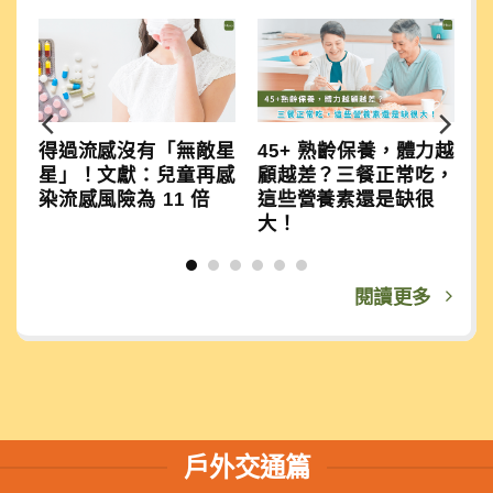
：
得過流感沒有「無敵星
45+ 熟齡保養，體力越
復
星」！文獻：兒童再感
顧越差？三餐正常吃，
染流感風險為 11 倍
這些營養素還是缺很
大！
閱讀更多
戶外交通篇