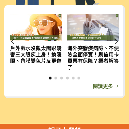
還
戶外戲水沒戴太陽眼鏡
海外突發疾病險、不便
療
害三大眼疾上身！換隱
險全面停賣！刷信用卡
率
眼、角膜變色片反更傷
買票有保障？業者解答
了
閱讀更多