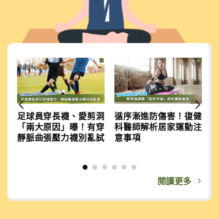
群
足球員穿長襪、愛剪洞
循序漸進防傷害！復健
，
「兩大原因」曝！有穿
科醫師解析居家運動注
方
靜脈曲張壓力襪別亂試
意事項
閱讀更多